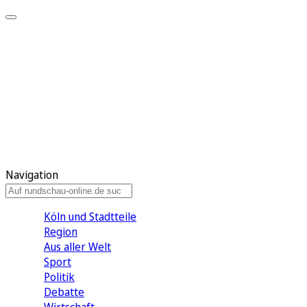
Meine KR
Meine Artikel
Meine Region
Meine Newsletter
Gewinnspiele
Mein Rundschau PLUS
Mein E-Paper
Navigation
Köln und Stadtteile
Region
Aus aller Welt
Sport
Politik
Debatte