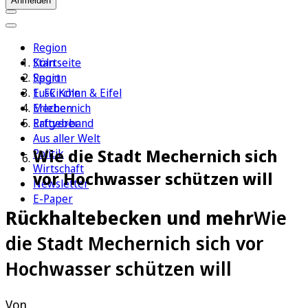
Anmelden
Region
Köln
Startseite
Sport
Region
1. FC Köln
Euskirchen & Eifel
Erleben
Mechernich
Ratgeber
Erftverband
Aus aller Welt
Wie die Stadt Mechernich sich
Politik
Wirtschaft
vor Hochwasser schützen will
Newsletter
E-Paper
Rückhaltebecken und mehr
Wie
die Stadt Mechernich sich vor
Hochwasser schützen will
Von