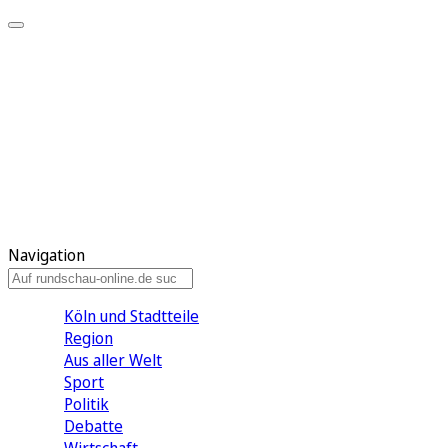
Meine KR
Meine Artikel
Meine Region
Meine Newsletter
Gewinnspiele
Mein Rundschau PLUS
Mein E-Paper
Navigation
Köln und Stadtteile
Region
Aus aller Welt
Sport
Politik
Debatte