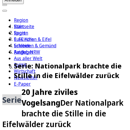
Anmelden
Region
Köln
Startseite
Sport
Region
1. FC Köln
Euskirchen & Eifel
Erleben
Schleiden & Gemünd
Ratgeber
Ausflug NRW
Aus aller Welt
Serie: Nationalpark brachte die
Politik
Wirtschaft
Stille in die Eifelwälder zurück
Newsletter
E-Paper
20 Jahre ziviles
Serie
Vogelsang
Der Nationalpark
brachte die Stille in die
Eifelwälder zurück