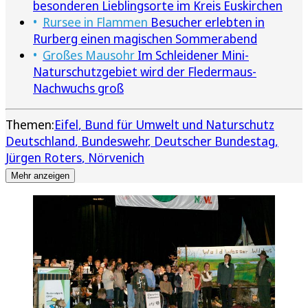
besonderen Lieblingsorte im Kreis Euskirchen
Rursee in Flammen
Besucher erlebten in
Rurberg einen magischen Sommerabend
Großes Mausohr
Im Schleidener Mini-
Naturschutzgebiet wird der Fledermaus-
Nachwuchs groß
Themen:
Eifel
Bund für Umwelt und Naturschutz
Deutschland
Bundeswehr
Deutscher Bundestag
Jürgen Roters
Nörvenich
Mehr anzeigen