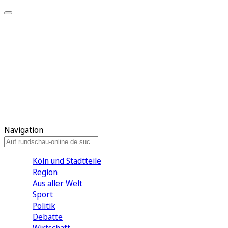
Meine KR
Meine Artikel
Meine Region
Meine Newsletter
Gewinnspiele
Mein Rundschau PLUS
Mein E-Paper
Navigation
Köln und Stadtteile
Region
Aus aller Welt
Sport
Politik
Debatte