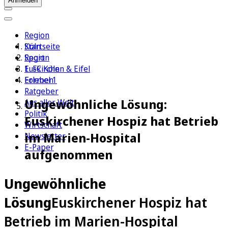
Anmelden
Region
Köln
Startseite
Sport
Region
1. FC Köln
Euskirchen & Eifel
Erleben
Formel 1
Ratgeber
Ungewöhnliche Lösung:
Aus aller Welt
Politik
Euskirchener Hospiz hat Betrieb
Wirtschaft
im Marien-Hospital
Newsletter
E-Paper
aufgenommen
Ungewöhnliche
Lösung
Euskirchener Hospiz hat
Betrieb im Marien-Hospital