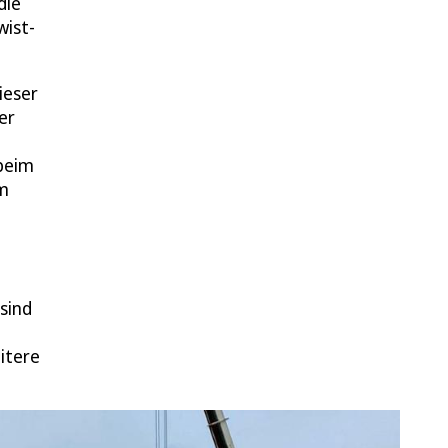
die
wist-
ieser
er
beim
im
sind
itere