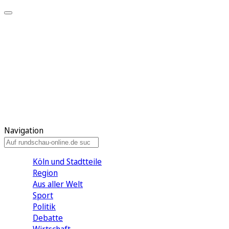
Meine KR
Meine Artikel
Meine Region
Meine Newsletter
Gewinnspiele
Mein Rundschau PLUS
Mein E-Paper
Navigation
Köln und Stadtteile
Region
Aus aller Welt
Sport
Politik
Debatte