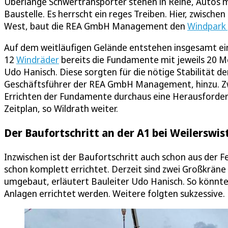
Überlange Schwertransporter stehen in Reihe, Autos 
Baustelle. Es herrscht ein reges Treiben. Hier, zwisch
West, baut die REA GmbH Management den
Windpark 
Auf dem weitläufigen Gelände entstehen insgesamt ein
12
Windräder
bereits die Fundamente mit jeweils 20 
Udo Hanisch. Diese sorgten für die nötige Stabilität d
Geschäftsführer der REA GmbH Management, hinzu. Zw
Errichten der Fundamente durchaus eine Herausforder
Zeitplan, so Wildrath weiter.
Der Baufortschritt an der A1 bei Weilerswist
Inzwischen ist der Baufortschritt auch schon aus der F
schon komplett errichtet. Derzeit sind zwei Großkräne p
umgebaut, erläutert Bauleiter Udo Hanisch. So könn
Anlagen errichtet werden. Weitere folgten sukzessive.