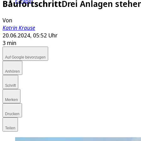
E-Paper
Baufortschritt
Drei Anlagen stehen
Von
Katrin Krause
20.06.2024, 05:52 Uhr
3 min
Auf Google bevorzugen
Anhören
Schrift
Merken
Drucken
Teilen