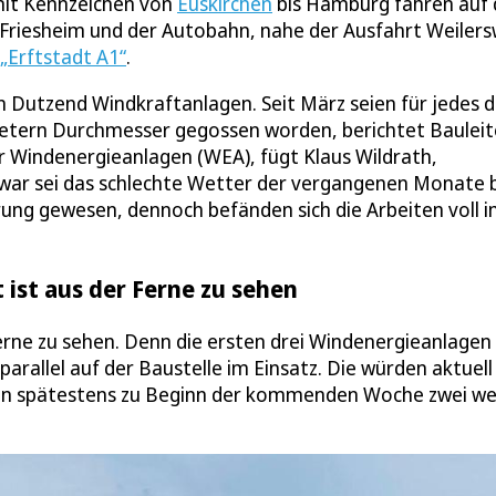
mit Kennzeichen von
Euskirchen
bis Hamburg fahren auf 
en Friesheim und der Autobahn, nahe der Ausfahrt Weilers
„Erftstadt A1“
.
 Dutzend Windkraftanlagen. Seit März seien für jedes d
Metern Durchmesser gegossen worden, berichtet Bauleit
er Windenergieanlagen (WEA), fügt Klaus Wildrath,
ar sei das schlechte Wetter der vergangenen Monate 
ung gewesen, dennoch befänden sich die Arbeiten voll 
 ist aus der Ferne zu sehen
erne zu sehen. Denn die ersten drei Windenergieanlagen 
arallel auf der Baustelle im Einsatz. Die würden aktuell
ten spätestens zu Beginn der kommenden Woche zwei we