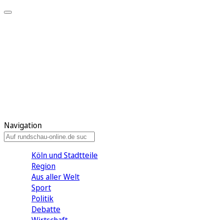
Meine KR
Meine Artikel
Meine Region
Meine Newsletter
Gewinnspiele
Mein Rundschau PLUS
Mein E-Paper
Navigation
Köln und Stadtteile
Region
Aus aller Welt
Sport
Politik
Debatte