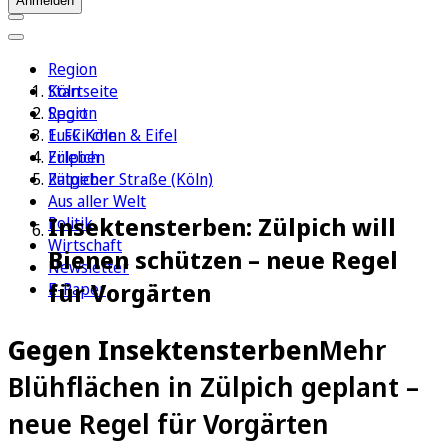
Anmelden
Region
Köln
Startseite
Sport
Region
1. FC Köln
Euskirchen & Eifel
Erleben
Zülpich
Ratgeber
Zülpicher Straße (Köln)
Aus aller Welt
Insektensterben: Zülpich will
Politik
Wirtschaft
Bienen schützen – neue Regel
Newsletter
für Vorgärten
E-Paper
Gegen Insektensterben
Mehr
Blühflächen in Zülpich geplant –
neue Regel für Vorgärten