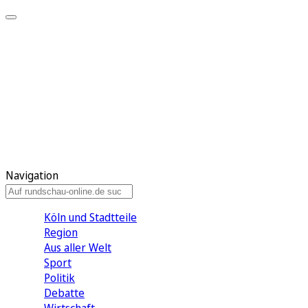
Meine KR
Meine Artikel
Meine Region
Meine Newsletter
Gewinnspiele
Mein Rundschau PLUS
Mein E-Paper
Navigation
Köln und Stadtteile
Region
Aus aller Welt
Sport
Politik
Debatte