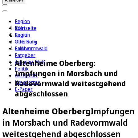
Anmelden
Region
Köln
Startseite
Sport
Region
1. FC Köln
Oberberg
Erleben
Radevormwald
Ratgeber
Altenheime Oberberg:
Aus aller Welt
Politik
Impfungen in Morsbach und
Wirtschaft
Radevormwald weitestgehend
Newsletter
E-Paper
abgeschlossen
Altenheime Oberberg
Impfungen
in Morsbach und Radevormwald
weitestgehend abgeschlossen