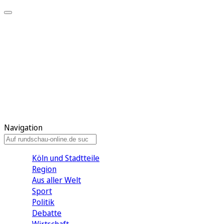
Meine KR
Meine Artikel
Meine Region
Meine Newsletter
Gewinnspiele
Mein Rundschau PLUS
Mein E-Paper
Navigation
Köln und Stadtteile
Region
Aus aller Welt
Sport
Politik
Debatte