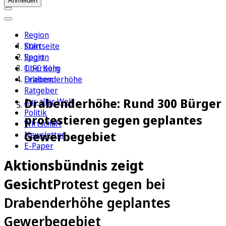
Anmelden
Region
Köln
Startseite
Sport
Region
1. FC Köln
Oberberg
Erleben
Drabenderhöhe
Ratgeber
Drabenderhöhe: Rund 300 Bürger
Aus aller Welt
Politik
protestieren gegen geplantes
Wirtschaft
Gewerbegebiet
Newsletter
E-Paper
Aktionsbündnis zeigt
Gesicht
Protest gegen bei
Drabenderhöhe geplantes
Gewerbegebiet