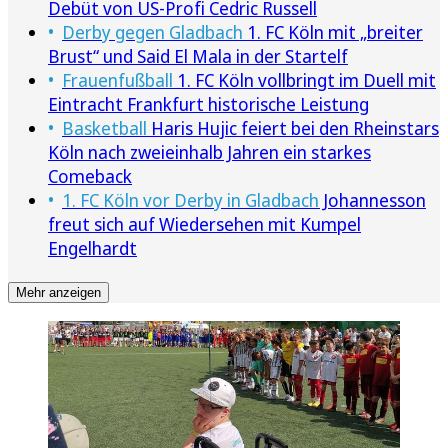
Debüt von US-Profi Cedric Russell
Derby gegen Gladbach
1. FC Köln mit „breiter
Brust“ und Said El Mala in der Startelf
Frauenfußball
1. FC Köln vollbringt im Duell mit
Eintracht Frankfurt historische Leistung
Basketball
Haris Hujic feiert bei den Rheinstars
Köln nach zweieinhalb Jahren ein starkes
Comeback
1. FC Köln vor Derby in Gladbach
Johannesson
freut sich auf Wiedersehen mit Kumpel
Engelhardt
Mehr anzeigen