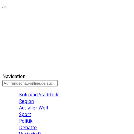
Meine KR
Meine Artikel
Meine Region
Meine Newsletter
Gewinnspiele
Mein Rundschau PLUS
Mein E-Paper
Navigation
Köln und Stadtteile
Region
Aus aller Welt
Sport
Politik
Debatte