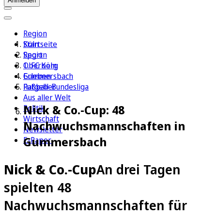
Anmelden
Region
Köln
Startseite
Sport
Region
1. FC Köln
Oberberg
Erleben
Gummersbach
Ratgeber
Fußball-Bundesliga
Aus aller Welt
Nick & Co.-Cup: 48
Politik
Wirtschaft
Nachwuchsmannschaften in
Newsletter
Gummersbach
E-Paper
Nick & Co.-Cup
An drei Tagen
spielten 48
Nachwuchsmannschaften für