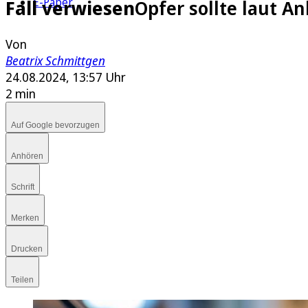
E-Paper
Fall verwiesen
Opfer sollte laut A
Von
Beatrix Schmittgen
24.08.2024, 13:57 Uhr
2 min
Auf Google bevorzugen
Anhören
Schrift
Merken
Drucken
Teilen