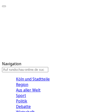
Meine KR
Meine Artikel
Meine Region
Meine Newsletter
Gewinnspiele
Mein Rundschau PLUS
Mein E-Paper
Navigation
Köln und Stadtteile
Region
Aus aller Welt
Sport
Politik
Debatte