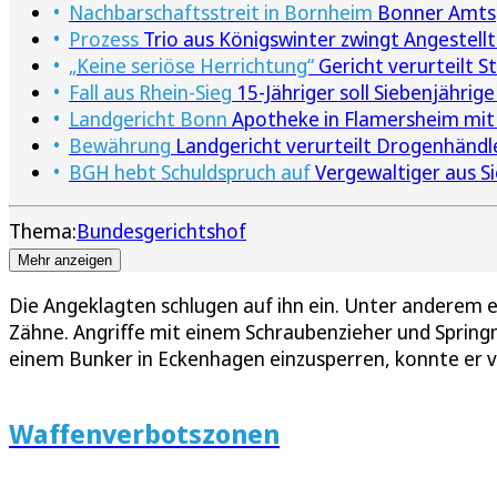
Nachbarschaftsstreit in Bornheim
Bonner Amtsge
Prozess
Trio aus Königswinter zwingt Angestell
„Keine seriöse Herrichtung“
Gericht verurteilt 
Fall aus Rhein-Sieg
15-Jähriger soll Siebenjährig
Landgericht Bonn
Apotheke in Flamersheim mit H
Bewährung
Landgericht verurteilt Drogenhändle
BGH hebt Schuldspruch auf
Vergewaltiger aus S
Thema:
Bundesgerichtshof
Mehr anzeigen
Die Angeklagten schlugen auf ihn ein. Unter anderem e
Zähne. Angriffe mit einem Schraubenzieher und Spring
einem Bunker in Eckenhagen einzusperren, konnte er ve
Waffenverbotszonen