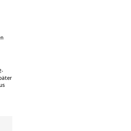
en
2-
später
us