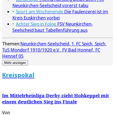
Neunkirchen-Seelscheid vorerst tabu
Sport am Wochenende
Die Faulenzerei ist im
Kreis Euskirchen vorbei
Achter Sieg in Folge
FSV Neunkirchen-
Seelscheid baut Tabellenführung aus
Themen:
Neunkirchen-Seelscheid
1. FC Spich
Spich
TuS Mondorf 1910/1920 e.V.
FV Bad Honnef
FC
Hennef 05
Mehr anzeigen
Kreispokal
Im Mittelrheinliga-Derby zieht Hohkeppel mit
einem deutlichen Sieg ins Finale
Von