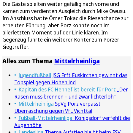
Die Gäste spielten weiter gefällig nach vorne und
kamen zum verdienten Ausgleich durch Mike Owusu.
Im Anschluss hatte Ömer Tokac die Riesenchance zur
erneuten Führung, aber Porz konnte noch im
allerletzten Moment auf der Linie klären. Im
Gegenzug führte ein weiterer Konter zum Porzer
Siegtreffer.
Alles zum Thema
Mittelrheinliga
Jugendfußball
JSG Erft Euskirchen gewinnt das
Topspiel gegen Hohenlind
Kapitän des FC Hennef ist bereit für Porz
„Der
Rasen muss brennen – und zwar lichterloh“
Mittelrheinliga
SpVg Porz verpasst
Überraschung gegen VfL Vichttal
Fußball-Mittelrheinliga:
Königsdorf verfehlt die
Augenhöhe
Landesliga
Thema Aufstieg bleibt beim FSV