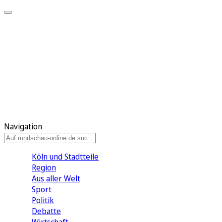
Meine KR
Meine Artikel
Meine Region
Meine Newsletter
Gewinnspiele
Mein Rundschau PLUS
Mein E-Paper
Navigation
Köln und Stadtteile
Region
Aus aller Welt
Sport
Politik
Debatte