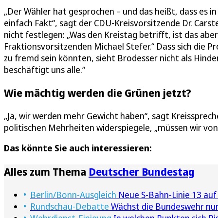
„Der Wähler hat gesprochen – und das heißt, dass es in 
einfach Fakt“, sagt der CDU-Kreisvorsitzende Dr. Carste
nicht festlegen: „Was den Kreistag betrifft, ist das a
Fraktionsvorsitzenden Michael Stefer.“ Dass sich die
zu fremd sein könnten, sieht Brodesser nicht als Hinde
beschäftigt uns alle.“
Wie mächtig werden die Grünen jetzt?
„Ja, wir werden mehr Gewicht haben“, sagt Kreissprec
politischen Mehrheiten widerspiegele, „müssen wir 
Das könnte Sie auch interessieren:
Alles zum Thema
Deutscher Bundestag
Berlin/Bonn-Ausgleich
Neue S-Bahn-Linie 13 auf
Rundschau-Debatte
Wächst die Bundeswehr nun
Wehrdienst-Einigung
In welchen Punkten sich Pis