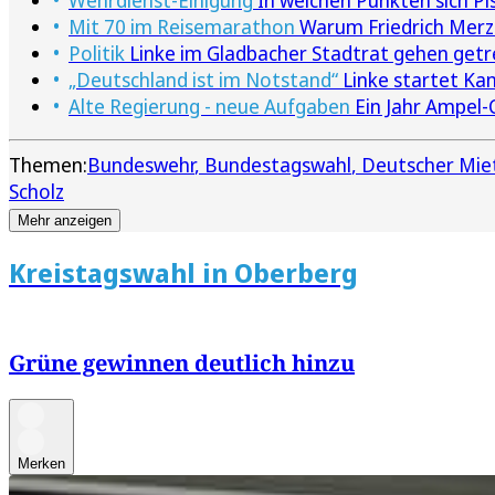
Mit 70 im Reisemarathon
Warum Friedrich Merz'
Politik
Linke im Gladbacher Stadtrat gehen get
„Deutschland ist im Notstand“
Linke startet Ka
Alte Regierung - neue Aufgaben
Ein Jahr Ampel-
Themen:
Bundeswehr
Bundestagswahl
Deutscher Mie
Scholz
Mehr anzeigen
Kreistagswahl in Oberberg
Grüne gewinnen deutlich hinzu
Merken