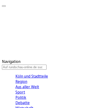
Meine KR
Meine Artikel
Meine Region
Meine Newsletter
Gewinnspiele
Mein Rundschau PLUS
Mein E-Paper
Navigation
Köln und Stadtteile
Region
Aus aller Welt
Sport
Politik
Debatte