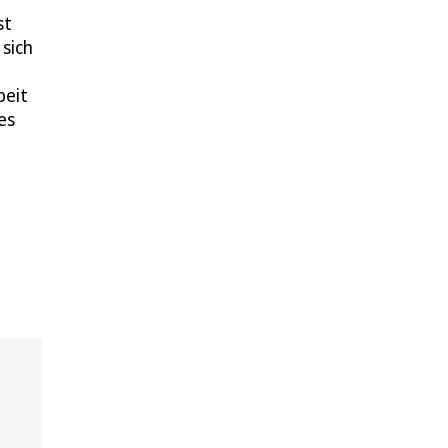
st
 sich
beit
es