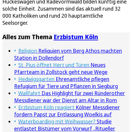
Hückeswagen und Radevormwald bilden künftig eine
solche Einheit. Zusammen sind das aktuell rund 32
000 Katholiken und rund 20 hauptamtliche
Seelsorger.
Alles zum Thema
Erzbistum Köln
Religion
Reliquien vom Berg Athos machten
Station in Dollendorf
St. Pius öffnet Herz und Türen
Neues
Pfarrteam in Zollstock geht neue Wege
Hedwigsgarten
Ehrenamtliche pflegen
Refugium für Tiere und Pflanzen in Siegburg
Wallfahrt
Das Highlight für zwei Ründerother
Messdiener war der Dienst am Altar in Rom
Erzbistum Köln reagiert
Kölner Messdiener
fordern Papst zur Entlassung Woelkis auf
Waterboarding mit Weihwasser?
Studie
entlastet Bistümer vom Vorwurf „Ritueller