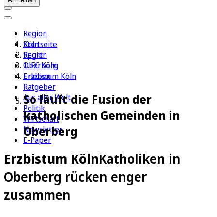
Anmelden
Region
Köln
Startseite
Sport
Region
1. FC Köln
Oberberg
Erleben
Erzbistum Köln
Ratgeber
So läuft die Fusion der
Aus aller Welt
Politik
katholischen Gemeinden in
Wirtschaft
Oberberg
Newsletter
E-Paper
Erzbistum Köln
Katholiken in
Oberberg rücken enger
zusammen