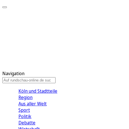
Meine KR
Meine Artikel
Meine Region
Meine Newsletter
Gewinnspiele
Mein Rundschau PLUS
Mein E-Paper
Navigation
Köln und Stadtteile
Region
Aus aller Welt
Sport
Politik
Debatte