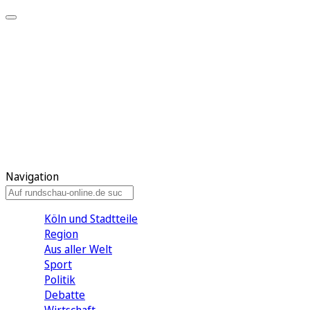
Meine KR
Meine Artikel
Meine Region
Meine Newsletter
Gewinnspiele
Mein Rundschau PLUS
Mein E-Paper
Navigation
Köln und Stadtteile
Region
Aus aller Welt
Sport
Politik
Debatte