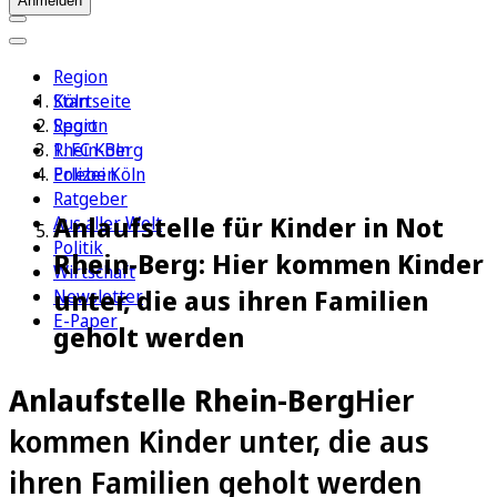
Anmelden
Region
Köln
Startseite
Sport
Region
1. FC Köln
Rhein-Berg
Erleben
Polizei Köln
Ratgeber
Anlaufstelle für Kinder in Not
Aus aller Welt
Politik
Rhein-Berg: Hier kommen Kinder
Wirtschaft
unter, die aus ihren Familien
Newsletter
E-Paper
geholt werden
Anlaufstelle Rhein-Berg
Hier
kommen Kinder unter, die aus
ihren Familien geholt werden