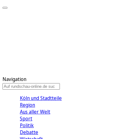
Meine KR
Meine Artikel
Meine Region
Meine Newsletter
Gewinnspiele
Mein Rundschau PLUS
Mein E-Paper
Navigation
Köln und Stadtteile
Region
Aus aller Welt
Sport
Politik
Debatte