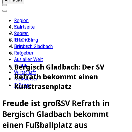
Anmelden
Region
Köln
Startseite
Sport
Region
1. FC Köln
Rhein-Berg
Erleben
Bergisch Gladbach
Ratgeber
Refrath
Aus aller Welt
Bergisch Gladbach: Der SV
Politik
Wirtschaft
Refrath bekommt einen
Newsletter
Kunstrasenplatz
E-Paper
Freude ist groß
SV Refrath in
Bergisch Gladbach bekommt
einen Fußballplatz aus