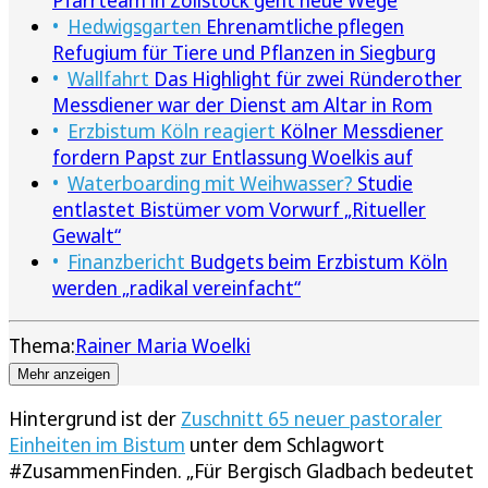
Pfarrteam in Zollstock geht neue Wege
Hedwigsgarten
Ehrenamtliche pflegen
Refugium für Tiere und Pflanzen in Siegburg
Wallfahrt
Das Highlight für zwei Ründerother
Messdiener war der Dienst am Altar in Rom
Erzbistum Köln reagiert
Kölner Messdiener
fordern Papst zur Entlassung Woelkis auf
Waterboarding mit Weihwasser?
Studie
entlastet Bistümer vom Vorwurf „Ritueller
Gewalt“
Finanzbericht
Budgets beim Erzbistum Köln
werden „radikal vereinfacht“
Thema:
Rainer Maria Woelki
Mehr anzeigen
Hintergrund ist der
Zuschnitt 65 neuer pastoraler
Einheiten im Bistum
unter dem Schlagwort
#ZusammenFinden. „Für Bergisch Gladbach bedeutet