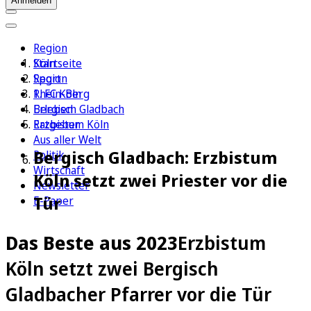
Anmelden
Region
Köln
Startseite
Sport
Region
1. FC Köln
Rhein-Berg
Erleben
Bergisch Gladbach
Ratgeber
Erzbistum Köln
Aus aller Welt
Bergisch Gladbach: Erzbistum
Politik
Wirtschaft
Köln setzt zwei Priester vor die
Newsletter
Tür
E-Paper
Das Beste aus 2023
Erzbistum
Köln setzt zwei Bergisch
Gladbacher Pfarrer vor die Tür