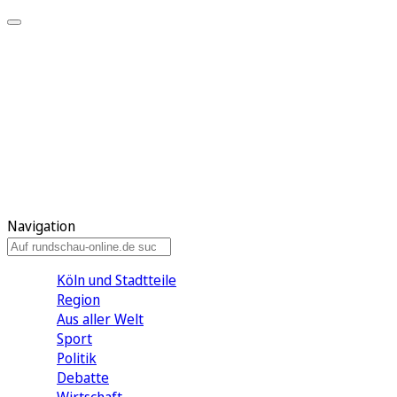
Meine KR
Meine Artikel
Meine Region
Meine Newsletter
Gewinnspiele
Mein Rundschau PLUS
Mein E-Paper
Navigation
Köln und Stadtteile
Region
Aus aller Welt
Sport
Politik
Debatte