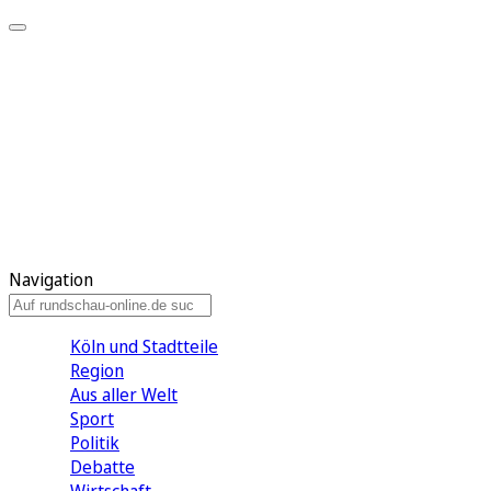
Meine KR
Meine Artikel
Meine Region
Meine Newsletter
Gewinnspiele
Mein Rundschau PLUS
Mein E-Paper
Navigation
Köln und Stadtteile
Region
Aus aller Welt
Sport
Politik
Debatte