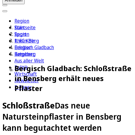
Anmelden
Region
Köln
Startseite
Sport
Region
1. FC Köln
Rhein-Berg
Erleben
Bergisch Gladbach
Ratgeber
Bensberg
Aus aller Welt
Bergisch Gladbach: Schloßstraße
Politik
Wirtschaft
in Bensberg erhält neues
Newsletter
Pflaster
E-Paper
Schloßstraße
Das neue
Natursteinpflaster in Bensberg
kann begutachtet werden