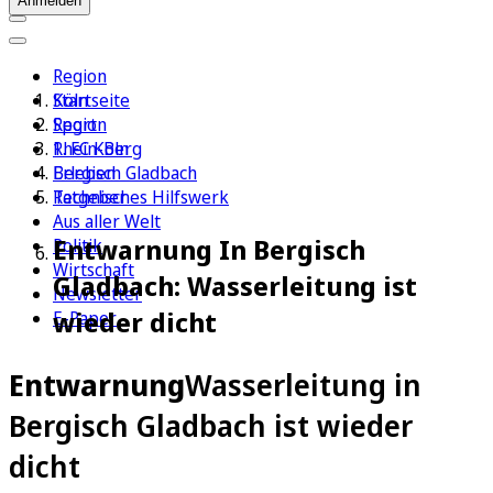
Anmelden
Region
Köln
Startseite
Sport
Region
1. FC Köln
Rhein-Berg
Erleben
Bergisch Gladbach
Ratgeber
Technisches Hilfswerk
Aus aller Welt
Entwarnung In Bergisch
Politik
Wirtschaft
Gladbach: Wasserleitung ist
Newsletter
wieder dicht
E-Paper
Entwarnung
Wasserleitung in
Bergisch Gladbach ist wieder
dicht