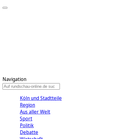
Meine KR
Meine Artikel
Meine Region
Meine Newsletter
Gewinnspiele
Mein Rundschau PLUS
Mein E-Paper
Navigation
Köln und Stadtteile
Region
Aus aller Welt
Sport
Politik
Debatte