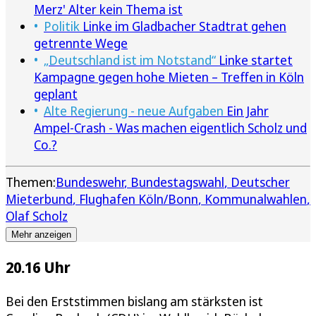
Merz' Alter kein Thema ist
Politik
Linke im Gladbacher Stadtrat gehen
getrennte Wege
„Deutschland ist im Notstand“
Linke startet
Kampagne gegen hohe Mieten – Treffen in Köln
geplant
Alte Regierung - neue Aufgaben
Ein Jahr
Ampel-Crash - Was machen eigentlich Scholz und
Co.?
Themen:
Bundeswehr
Bundestagswahl
Deutscher
Mieterbund
Flughafen Köln/Bonn
Kommunalwahlen
Olaf Scholz
Mehr anzeigen
20.16 Uhr
Bei den Erststimmen bislang am stärksten ist