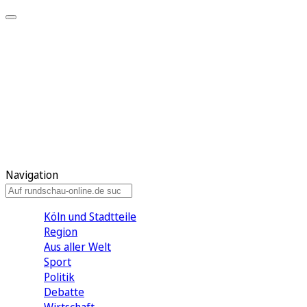
Meine KR
Meine Artikel
Meine Region
Meine Newsletter
Gewinnspiele
Mein Rundschau PLUS
Mein E-Paper
Navigation
Köln und Stadtteile
Region
Aus aller Welt
Sport
Politik
Debatte