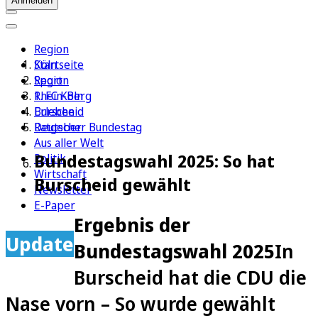
Anmelden
Region
Köln
Startseite
Sport
Region
1. FC Köln
Rhein-Berg
Erleben
Burscheid
Ratgeber
Deutscher Bundestag
Aus aller Welt
Bundestagswahl 2025: So hat
Politik
Wirtschaft
Burscheid gewählt
Newsletter
E-Paper
Ergebnis der
Update
Bundestagswahl 2025
In
Burscheid hat die CDU die
Nase vorn – So wurde gewählt