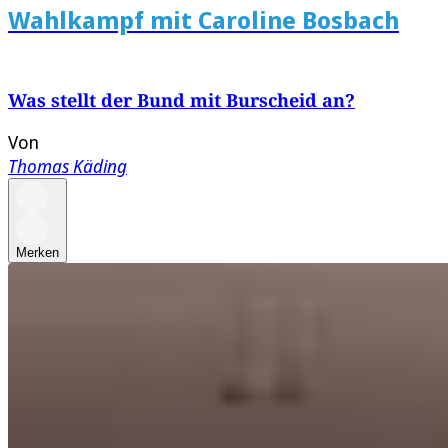
Wahlkampf mit Caroline Bosbach
Was stellt der Bund mit Burscheid an?
Von
Thomas Käding
Merken