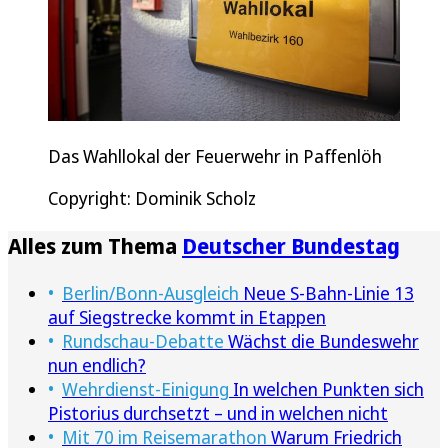
Das Wahllokal der Feuerwehr in Paffenlöh
Copyright: Dominik Scholz
Alles zum Thema
Deutscher Bundestag
Berlin/Bonn-Ausgleich
Neue S-Bahn-Linie 13
auf Siegstrecke kommt in Etappen
Rundschau-Debatte
Wächst die Bundeswehr
nun endlich?
Wehrdienst-Einigung
In welchen Punkten sich
Pistorius durchsetzt – und in welchen nicht
Mit 70 im Reisemarathon
Warum Friedrich