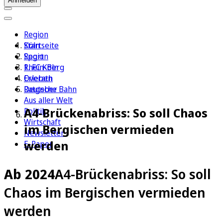
Anmelden
Region
Köln
Startseite
Sport
Region
1. FC Köln
Rhein-Berg
Erleben
Overath
Ratgeber
Deutsche Bahn
Aus aller Welt
A4-Brückenabriss: So soll Chaos
Politik
Wirtschaft
im Bergischen vermieden
Newsletter
werden
E-Paper
Ab 2024
A4-Brückenabriss: So soll
Chaos im Bergischen vermieden
werden