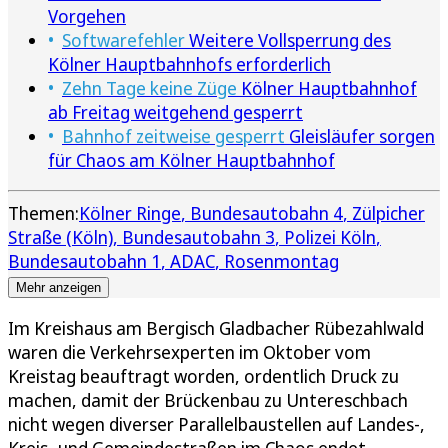
Vorgehen
Softwarefehler
Weitere Vollsperrung des
Kölner Hauptbahnhofs erforderlich
Zehn Tage keine Züge
Kölner Hauptbahnhof
ab Freitag weitgehend gesperrt
Bahnhof zeitweise gesperrt
Gleisläufer sorgen
für Chaos am Kölner Hauptbahnhof
Themen:
Kölner Ringe
Bundesautobahn 4
Zülpicher
Straße (Köln)
Bundesautobahn 3
Polizei Köln
Bundesautobahn 1
ADAC
Rosenmontag
Mehr anzeigen
Im Kreishaus am Bergisch Gladbacher Rübezahlwald
waren die Verkehrsexperten im Oktober vom
Kreistag beauftragt worden, ordentlich Druck zu
machen, damit der Brückenbau zu Untereschbach
nicht wegen diverser Parallelbaustellen auf Landes-,