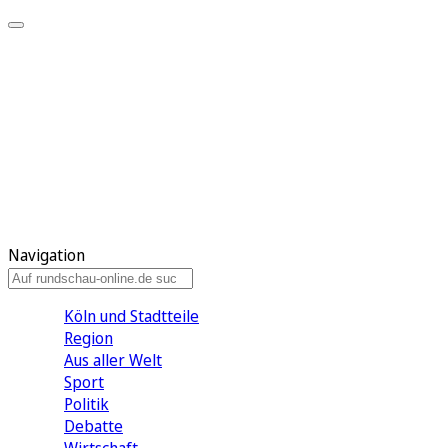
Meine KR
Meine Artikel
Meine Region
Meine Newsletter
Gewinnspiele
Mein Rundschau PLUS
Mein E-Paper
Navigation
Köln und Stadtteile
Region
Aus aller Welt
Sport
Politik
Debatte