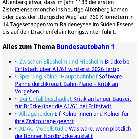
Altenberg etwa, dass im Jahr 1133 die ersten
Zisterziensermönche ins heutige Altenberg kamen
oder dass der „Bergische Weg“ auf 260 Kilometern in
14 Tagesetappen vom Baldeneysee im Süden Essens
bis auf den Drachenfels in Königswinter führt.
Alles zum Thema
Bundesautobahn 1
Zwischen Bliesheim und Friesheim
Brücke bei
Erftstadt über A1/61 wird erst 2026 fertig
Sperrung Kölner Hauptbahnhof
Software-
Panne durchkreuzt Bahn-Pläne – Kritik an
Vorgehen
Bei Unfall beschädigt
Kritik an langer Bauzeit
für Brücke über die A1/61 bei Erftstadt
Alltagshelden
Elf Kölnerinnen und Kölner für
ihre Zivilcourage geehrt
ADAC-Modellstudie
Was wäre, wenn plötzlich
die Bonner Nordbrücke ausfällt