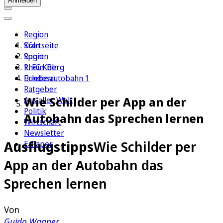
Anmelden
Region
Köln
Startseite
Sport
Region
1. FC Köln
Rhein-Berg
Erleben
Bundesautobahn 1
Ratgeber
Wie Schilder per App an der
Aus aller Welt
Politik
Autobahn das Sprechen lernen
Wirtschaft
Newsletter
Ausflugstipps
Wie Schilder per
E-Paper
App an der Autobahn das
Sprechen lernen
Von
Guido Wagner