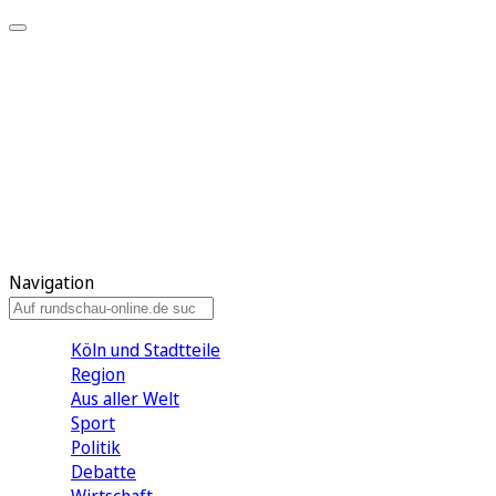
Meine KR
Meine Artikel
Meine Region
Meine Newsletter
Gewinnspiele
Mein Rundschau PLUS
Mein E-Paper
Navigation
Köln und Stadtteile
Region
Aus aller Welt
Sport
Politik
Debatte