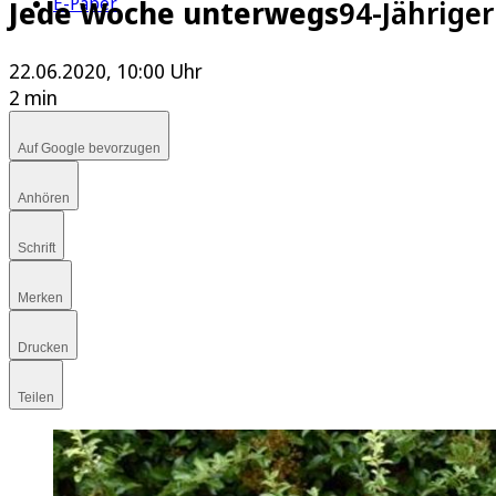
E-Paper
Jede Woche unterwegs
94-Jähriger
22.06.2020, 10:00 Uhr
2 min
Auf Google bevorzugen
Anhören
Schrift
Merken
Drucken
Teilen