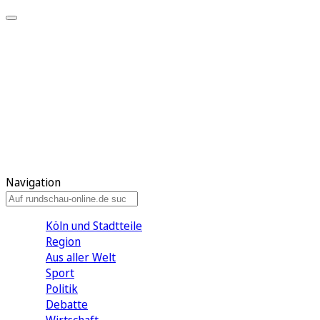
Meine KR
Meine Artikel
Meine Region
Meine Newsletter
Gewinnspiele
Mein Rundschau PLUS
Mein E-Paper
Navigation
Köln und Stadtteile
Region
Aus aller Welt
Sport
Politik
Debatte