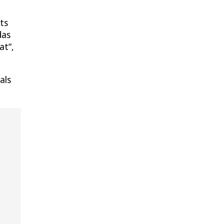
its
das
at“,
als