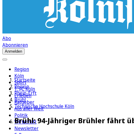
Abo
Abonnieren
Anmelden
Region
Köln
Startseite
Sport
Region
1. FC Köln
Rhein-Erft
Erleben
Brühl
Ratgeber
Technische Hochschule Köln
Aus aller Welt
Politik
Brühl: 94-Jähriger Brühler fährt 
Wirtschaft
Newsletter