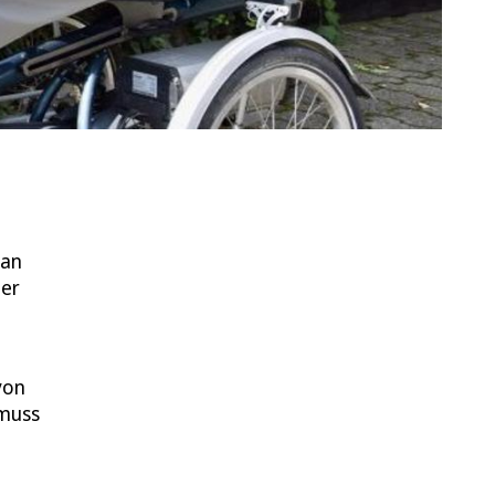
 an
ner
von
 muss