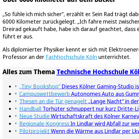
„So fühle ich mich sicher“, erzählt er. Sein Rad trägt 
6000 Kilometer zurückgelegt. „Ich fahre meist zwischen 
Dreirad gekauft habe, habe ich darauf geachtet, dass 
führt er aus.
Als diplomierter Physiker kennt er sich mit Elektroenerg
Professor an der
Fachhochschule Köln
unterrichtet.
Alles zum Thema
Technische Hochschule Kö
„Tiny Bookshop“
Dieses Kölner Gaming-Studio is
Campuswettbewerb
Autonomes Auto aus Gumme
Thesen an die Tür genagelt
„Lange Nacht“ in der
Handball
Torhüter schnuppert nur kurz Dritte-L
Neue Studie
Wirtschaftskraft des Kölner Karneva
Regionale-Kongress
In Lindlar wird Abfall zur w
Pilotprojekt
Wenn die Wärme aus Lindlar per Lkw