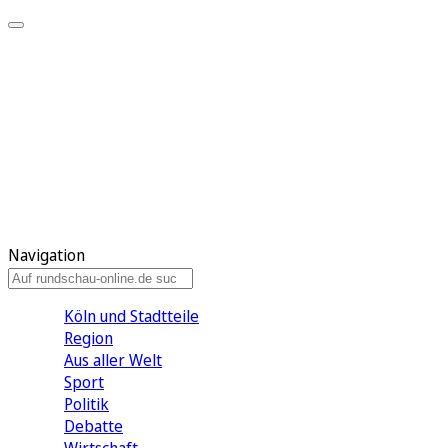
Meine KR
Meine Artikel
Meine Region
Meine Newsletter
Gewinnspiele
Mein Rundschau PLUS
Mein E-Paper
Navigation
Köln und Stadtteile
Region
Aus aller Welt
Sport
Politik
Debatte