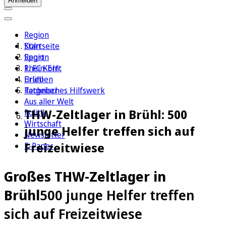
Anmelden
Region
Köln
Startseite
Sport
Region
1. FC Köln
Rhein-Erft
Erleben
Brühl
Ratgeber
Technisches Hilfswerk
Aus aller Welt
THW-Zeltlager in Brühl: 500
Politik
Wirtschaft
junge Helfer treffen sich auf
Newsletter
Freizeitwiese
E-Paper
Großes THW-Zeltlager in
Brühl
500 junge Helfer treffen
sich auf Freizeitwiese