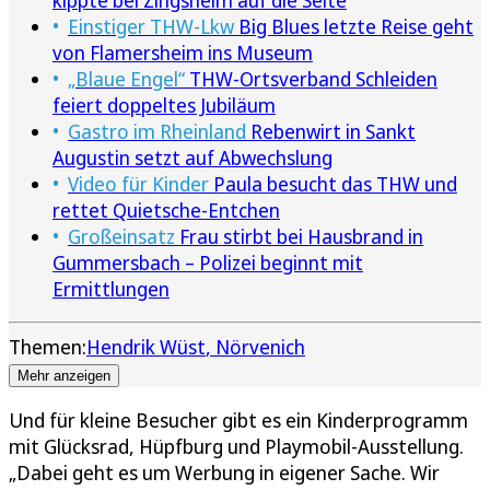
kippte bei Zingsheim auf die Seite
Einstiger THW-Lkw
Big Blues letzte Reise geht
von Flamersheim ins Museum
„Blaue Engel“
THW-Ortsverband Schleiden
feiert doppeltes Jubiläum
Gastro im Rheinland
Rebenwirt in Sankt
Augustin setzt auf Abwechslung
Video für Kinder
Paula besucht das THW und
rettet Quietsche-Entchen
Großeinsatz
Frau stirbt bei Hausbrand in
Gummersbach – Polizei beginnt mit
Ermittlungen
Themen:
Hendrik Wüst
Nörvenich
Mehr anzeigen
Und für kleine Besucher gibt es ein Kinderprogramm
mit Glücksrad, Hüpfburg und Playmobil-Ausstellung.
„Dabei geht es um Werbung in eigener Sache. Wir