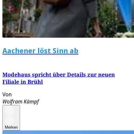
Aachener löst Sinn ab
Modehaus spricht über Details zur neuen
Filiale in Brühl
Von
Wolfram Kämpf
Merken