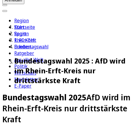
Anmelden
Region
Köln
Startseite
Sport
Region
1. FC Köln
Rhein-Erft
Erleben
Bundestagswahl
Ratgeber
Bundestagswahl 2025 : AfD wird
Aus aller Welt
Politik
im Rhein-Erft-Kreis nur
Wirtschaft
drittstärkste Kraft
Newsletter
E-Paper
Bundestagswahl 2025
AfD wird im
Rhein-Erft-Kreis nur drittstärkste
Kraft