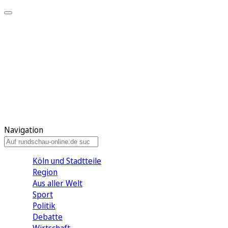
Meine KR
Meine Artikel
Meine Region
Meine Newsletter
Gewinnspiele
Mein Rundschau PLUS
Mein E-Paper
Navigation
Köln und Stadtteile
Region
Aus aller Welt
Sport
Politik
Debatte