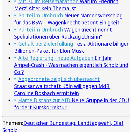
Mit 70 im Reisemarathon
Warum Friedrich
Merz' Alter kein Thema ist
Partei im Umbruch
Neuer Namensvorschlag
für das BSW – Wagenknecht betont Einigkeit
Partei im Umbruch
Wagenknecht nennt
Spekulationen über Rückzug „Unsinn“
Gehalt bei Zielerfüllung
Tesla-Aktionäre billigen
Billionen-Paket für Elon Musk
Alte Regierung - neue Aufgaben
Ein Jahr
Ampel-Crash - Was machen eigentlich Scholz und
Co.?
Abgeordnete zeigt sich überrascht
Staatsanwaltschaft Köln will gegen MdB
Caroline Bosbach ermitteln
Harte Distanz zur AfD
Neue Gruppe in der CDU
fordert Kurskorrektur
Themen:
Deutscher Bundestag
Landtagswahl
Olaf
Scholz