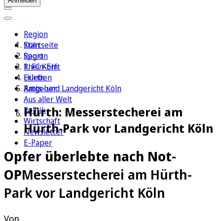
Anmelden
Region
Köln
Startseite
Sport
Region
1. FC Köln
Rhein-Erft
Erleben
Hürth
Ratgeber
Amts- und Landgericht Köln
Aus aller Welt
Hürth: Messerstecherei am
Politik
Wirtschaft
Hürth-Park vor Landgericht Köln
Newsletter
E-Paper
Opfer überlebte nach Not-
OP
Messerstecherei am Hürth-
Park vor Landgericht Köln
Von