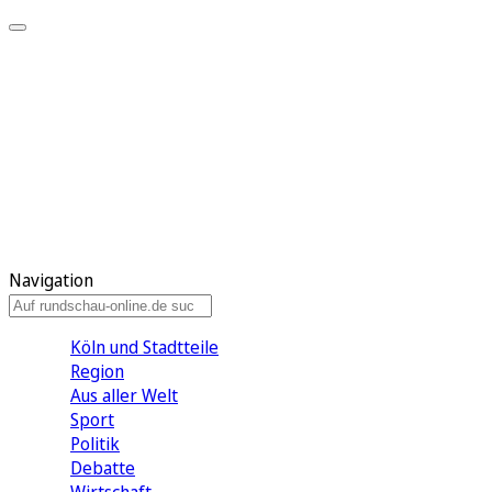
Meine KR
Meine Artikel
Meine Region
Meine Newsletter
Gewinnspiele
Mein Rundschau PLUS
Mein E-Paper
Navigation
Köln und Stadtteile
Region
Aus aller Welt
Sport
Politik
Debatte