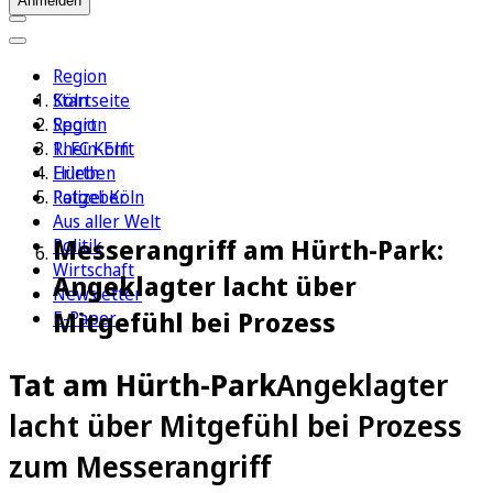
Anmelden
Region
Köln
Startseite
Sport
Region
1. FC Köln
Rhein-Erft
Erleben
Hürth
Ratgeber
Polizei Köln
Aus aller Welt
Messerangriff am Hürth-Park:
Politik
Wirtschaft
Angeklagter lacht über
Newsletter
Mitgefühl bei Prozess
E-Paper
Tat am Hürth-Park
Angeklagter
lacht über Mitgefühl bei Prozess
zum Messerangriff