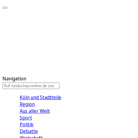
Meine KR
Meine Artikel
Meine Region
Meine Newsletter
Gewinnspiele
Mein Rundschau PLUS
Mein E-Paper
Navigation
Köln und Stadtteile
Region
Aus aller Welt
Sport
Politik
Debatte