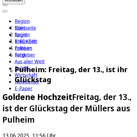
Anmelden
Region
Köln
Startseite
Sport
Region
1. FC Köln
Rhein-Erft
Erleben
Pulheim
Ratgeber
Ford
Aus aller Welt
Pulheim: Freitag, der 13., ist ihr
Politik
Wirtschaft
Glückstag
Newsletter
E-Paper
Goldene Hochzeit
Freitag, der 13.,
ist der Glückstag der Müllers aus
Pulheim
13.06.2025, 11:56 Uhr