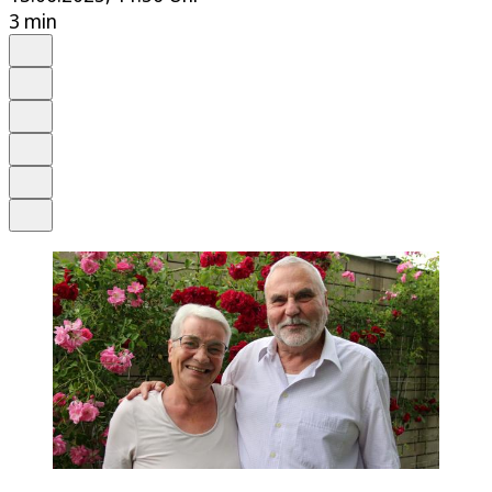
3 min
Auf Google bevorzugen
Anhören
Schrift
Merken
Drucken
Teilen