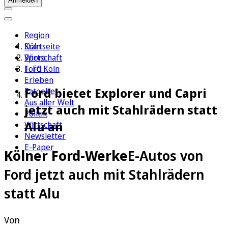
Anmelden
Region
Köln
Startseite
Sport
Wirtschaft
1. FC Köln
Ford
Erleben
Ford bietet Explorer und Capri
Ratgeber
Aus aller Welt
jetzt auch mit Stahlrädern statt
Politik
Alu an
Wirtschaft
Newsletter
E-Paper
Kölner Ford-Werke
E-Autos von
Ford jetzt auch mit Stahlrädern
statt Alu
Von