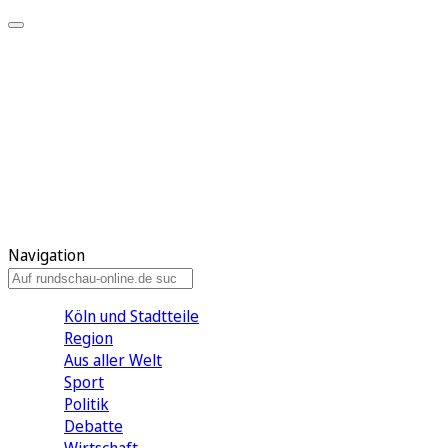
Meine KR
Meine Artikel
Meine Region
Meine Newsletter
Gewinnspiele
Mein Rundschau PLUS
Mein E-Paper
Navigation
Köln und Stadtteile
Region
Aus aller Welt
Sport
Politik
Debatte