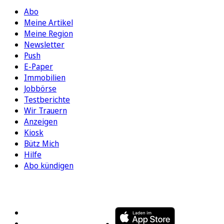
Abo
Meine Artikel
Meine Region
Newsletter
Push
E-Paper
Immobilien
Jobbörse
Testberichte
Wir Trauern
Anzeigen
Kiosk
Bütz Mich
Hilfe
Abo kündigen
FOLGEN SIE UNS
ENTDECKEN SIE UNSERE APP