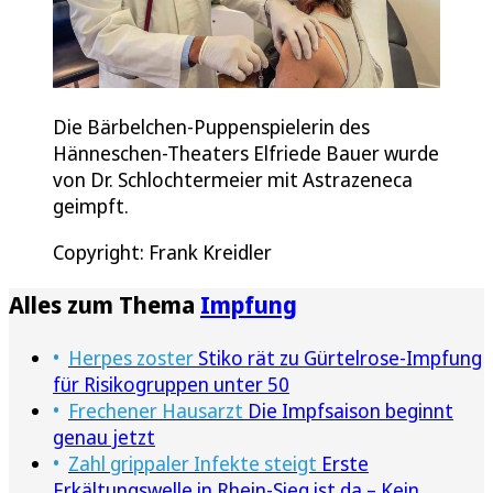
Die Bärbelchen-Puppenspielerin des
Hänneschen-Theaters Elfriede Bauer wurde
von Dr. Schlochtermeier mit Astrazeneca
geimpft.
Copyright: Frank Kreidler
Alles zum Thema
Impfung
Herpes zoster
Stiko rät zu Gürtelrose-Impfung
für Risikogruppen unter 50
Frechener Hausarzt
Die Impfsaison beginnt
genau jetzt
Zahl grippaler Infekte steigt
Erste
Erkältungswelle in Rhein-Sieg ist da – Kein