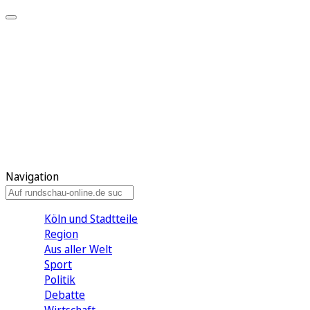
Meine KR
Meine Artikel
Meine Region
Meine Newsletter
Gewinnspiele
Mein Rundschau PLUS
Mein E-Paper
Navigation
Köln und Stadtteile
Region
Aus aller Welt
Sport
Politik
Debatte