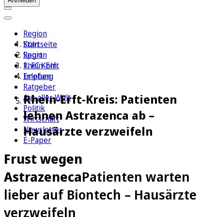
Anmelden
Region
Köln
Startseite
Sport
Region
1. FC Köln
Rhein-Erft
Erleben
Impfung
Ratgeber
Rhein-Erft-Kreis: Patienten
Aus aller Welt
Politik
lehnen Astrazenca ab –
Wirtschaft
Hausärzte verzweifeln
Newsletter
E-Paper
Frust wegen
Astrazeneca
Patienten warten
lieber auf Biontech – Hausärzte
verzweifeln