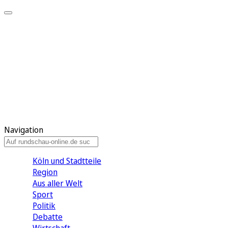
Meine KR
Meine Artikel
Meine Region
Meine Newsletter
Gewinnspiele
Mein Rundschau PLUS
Mein E-Paper
Navigation
Köln und Stadtteile
Region
Aus aller Welt
Sport
Politik
Debatte