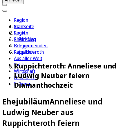
Anmelden
Region
Köln
Startseite
Sport
Region
1. FC Köln
Rhein-Sieg
Erleben
Berggemeinden
Ratgeber
Ruppichteroth
Aus aller Welt
Ruppichteroth: Anneliese und
Politik
Wirtschaft
Ludwig Neuber feiern
Newsletter
Diamanthochzeit
E-Paper
Ehejubiläum
Anneliese und
Ludwig Neuber aus
Ruppichteroth feiern