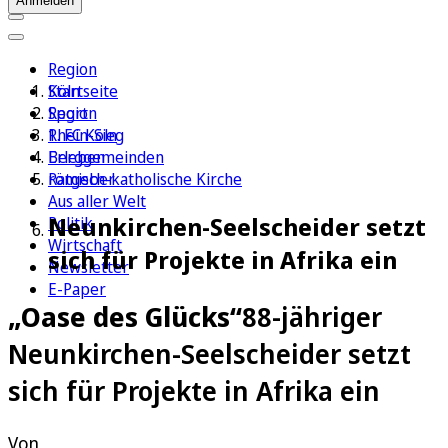
Anmelden
Region
Köln
Startseite
Sport
Region
1. FC Köln
Rhein-Sieg
Erleben
Berggemeinden
Ratgeber
römisch-katholische Kirche
Aus aller Welt
Neunkirchen-Seelscheider setzt
Politik
Wirtschaft
sich für Projekte in Afrika ein
Newsletter
E-Paper
„Oase des Glücks“
88-jähriger
Neunkirchen-Seelscheider setzt
sich für Projekte in Afrika ein
Von