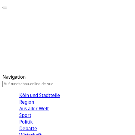
Meine KR
Meine Artikel
Meine Region
Meine Newsletter
Gewinnspiele
Mein Rundschau PLUS
Mein E-Paper
Navigation
Köln und Stadtteile
Region
Aus aller Welt
Sport
Politik
Debatte