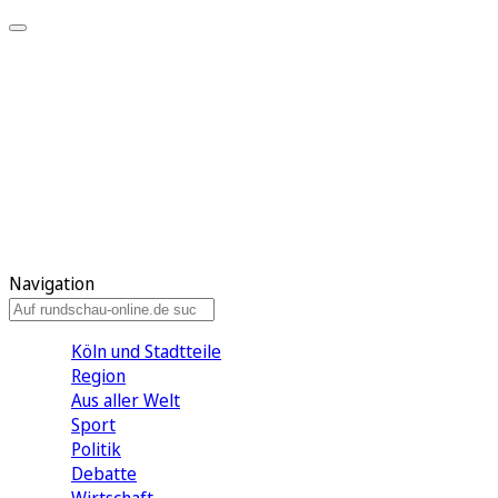
Meine KR
Meine Artikel
Meine Region
Meine Newsletter
Gewinnspiele
Mein Rundschau PLUS
Mein E-Paper
Navigation
Köln und Stadtteile
Region
Aus aller Welt
Sport
Politik
Debatte