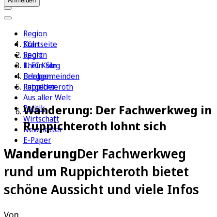
Anmelden
Region
Köln
Startseite
Sport
Region
1. FC Köln
Rhein-Sieg
Erleben
Berggemeinden
Ratgeber
Ruppichteroth
Aus aller Welt
Wanderung: Der Fachwerkweg in
Politik
Wirtschaft
Ruppichteroth lohnt sich
Newsletter
E-Paper
Wanderung
Der Fachwerkweg
rund um Ruppichteroth bietet
schöne Aussicht und viele Infos
Von