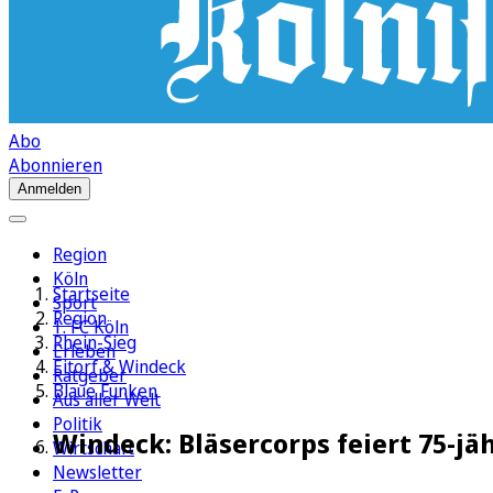
Abo
Abonnieren
Anmelden
Region
Köln
Startseite
Sport
Region
1. FC Köln
Rhein-Sieg
Erleben
Eitorf & Windeck
Ratgeber
Blaue Funken
Aus aller Welt
Politik
Windeck: Bläsercorps feiert 75-jä
Wirtschaft
Newsletter