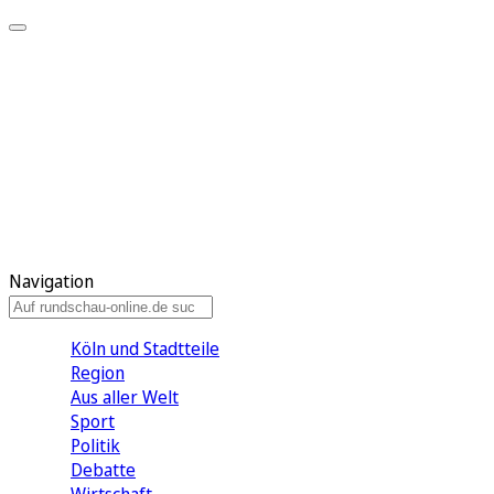
Meine KR
Meine Artikel
Meine Region
Meine Newsletter
Gewinnspiele
Mein Rundschau PLUS
Mein E-Paper
Navigation
Köln und Stadtteile
Region
Aus aller Welt
Sport
Politik
Debatte