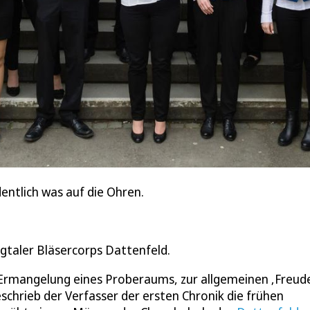
entlich was auf die Ohren.
gtaler Bläsercorps Dattenfeld.
 Ermangelung eines Proberaums, zur allgemeinen ‚Freude
chrieb der Verfasser der ersten Chronik die frühen