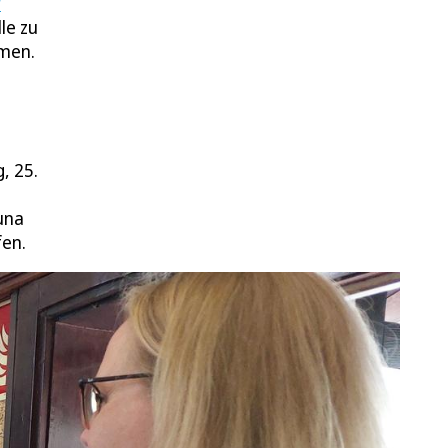
r
le zu
amen.
, 25.
una
fen.