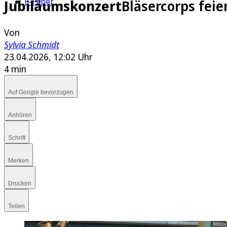
E-Paper
Jubiläumskonzert
Bläsercorps feie
Von
Sylvia Schmidt
23.04.2026, 12:02 Uhr
4 min
Auf Google bevorzugen
Anhören
Schrift
Merken
Drucken
Teilen