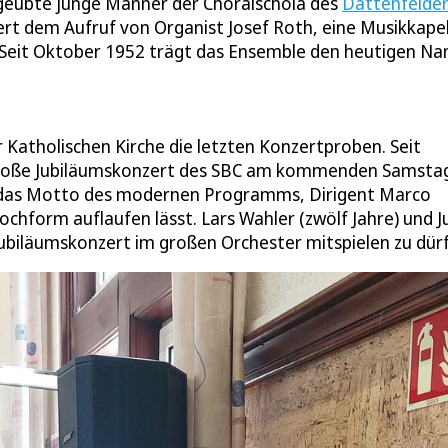
ngeübte junge Männer der Choralschola des
Dattenfelde
ert dem Aufruf von Organist Josef Roth, eine Musikkapel
te. Seit Oktober 1952 trägt das Ensemble den heutigen N
 Katholischen Kirche die letzten Konzertproben. Seit
s große Jubiläumskonzert des SBC am kommenden Samstag
ist das Motto des modernen Programms, Dirigent Marco
chform auflaufen lässt. Lars Wahler (zwölf Jahre) und J
ubiläumskonzert im großen Orchester mitspielen zu dür