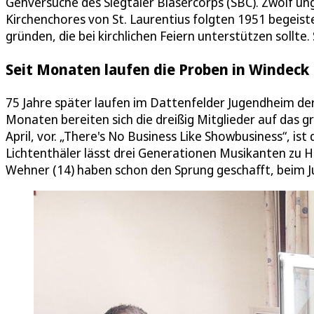
Gehversuche des Siegtaler Bläsercorps (SBC). Zwölf u
Kirchenchores von St. Laurentius folgten 1951 begeist
gründen, die bei kirchlichen Feiern unterstützen soll
Seit Monaten laufen die Proben in Windeck
75 Jahre später laufen im Dattenfelder Jugendheim der
Monaten bereiten sich die dreißig Mitglieder auf da
April, vor. „There's No Business Like Showbusiness“, 
Lichtenthäler lässt drei Generationen Musikanten zu Ho
Wehner (14) haben schon den Sprung geschafft, beim J