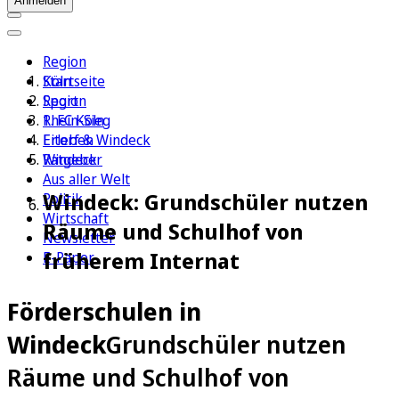
Anmelden
Region
Köln
Startseite
Sport
Region
1. FC Köln
Rhein-Sieg
Erleben
Eitorf & Windeck
Ratgeber
Windeck
Aus aller Welt
Windeck: Grundschüler nutzen
Politik
Wirtschaft
Räume und Schulhof von
Newsletter
früherem Internat
E-Paper
Förderschulen in
Windeck
Grundschüler nutzen
Räume und Schulhof von