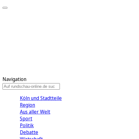
Meine KR
Meine Artikel
Meine Region
Meine Newsletter
Gewinnspiele
Mein Rundschau PLUS
Mein E-Paper
Navigation
Köln und Stadtteile
Region
Aus aller Welt
Sport
Politik
Debatte