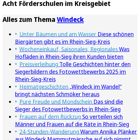
Acht Förderschulen im Kreisgebiet
Alles zum Thema
Windeck
Unter Bäumen und am Wasser
Diese schönen
Biergärten gibt es im Rhein-Sieg-Kreis
Wocheneinkauf, Saisonales, Regionales
Was
Hofläden in Rhein-Sieg ihren Kunden bieten
Preisverleihung
Tolle Geschichten hinter den
Siegerbildern des Fotowettbewerbs 2025 im
Rhein-Sieg-Kreis
Heimatgeschichten
„Windeck im Wandel“
bringt nächsten Schmöker heraus
Pure Freude und Mondschein
Das sind die
Sieger des Fotowettbewerbs in Rhein-Sieg
Frauen auf dem Rückzug
So verteilen sich
Männer und Frauen auf die Räte in Rhein-Sieg
24-Stunden-Wanderung
Warum Annika Plänker
aus Windeck Mammutmärsche auf sich nimmt