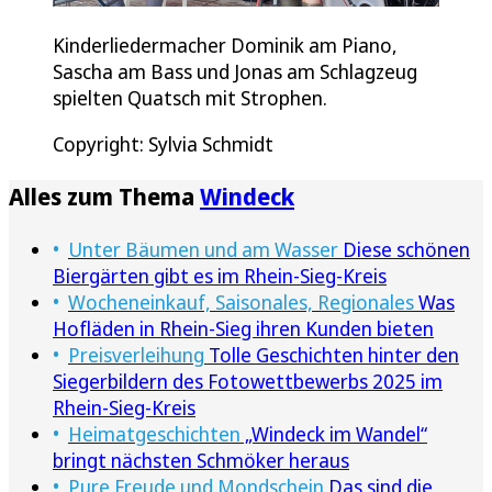
Kinderliedermacher Dominik am Piano,
Sascha am Bass und Jonas am Schlagzeug
spielten Quatsch mit Strophen.
Copyright: Sylvia Schmidt
Alles zum Thema
Windeck
Unter Bäumen und am Wasser
Diese schönen
Biergärten gibt es im Rhein-Sieg-Kreis
Wocheneinkauf, Saisonales, Regionales
Was
Hofläden in Rhein-Sieg ihren Kunden bieten
Preisverleihung
Tolle Geschichten hinter den
Siegerbildern des Fotowettbewerbs 2025 im
Rhein-Sieg-Kreis
Heimatgeschichten
„Windeck im Wandel“
bringt nächsten Schmöker heraus
Pure Freude und Mondschein
Das sind die