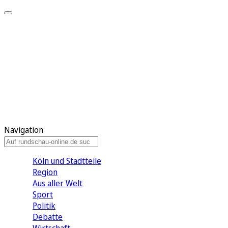
Meine KR
Meine Artikel
Meine Region
Meine Newsletter
Gewinnspiele
Mein Rundschau PLUS
Mein E-Paper
Navigation
Köln und Stadtteile
Region
Aus aller Welt
Sport
Politik
Debatte