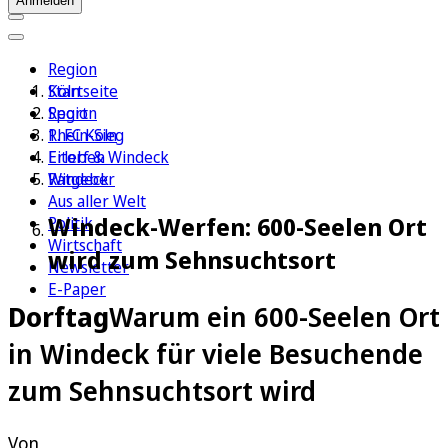
Anmelden
Region
Köln
Startseite
Sport
Region
1. FC Köln
Rhein-Sieg
Erleben
Eitorf & Windeck
Ratgeber
Windeck
Aus aller Welt
Windeck-Werfen: 600-Seelen Ort
Politik
Wirtschaft
wird zum Sehnsuchtsort
Newsletter
E-Paper
Dorftag
Warum ein 600-Seelen Ort
in Windeck für viele Besuchende
zum Sehnsuchtsort wird
Von