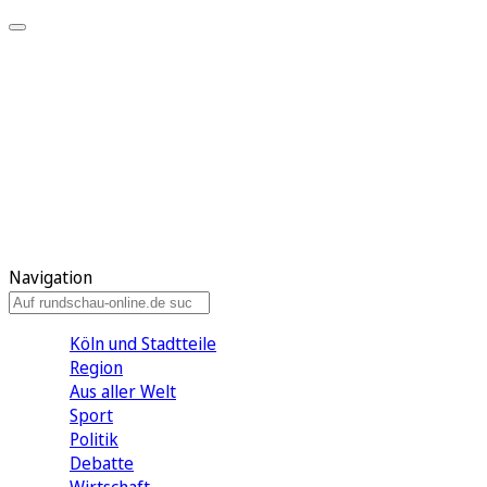
Meine KR
Meine Artikel
Meine Region
Meine Newsletter
Gewinnspiele
Mein Rundschau PLUS
Mein E-Paper
Navigation
Köln und Stadtteile
Region
Aus aller Welt
Sport
Politik
Debatte