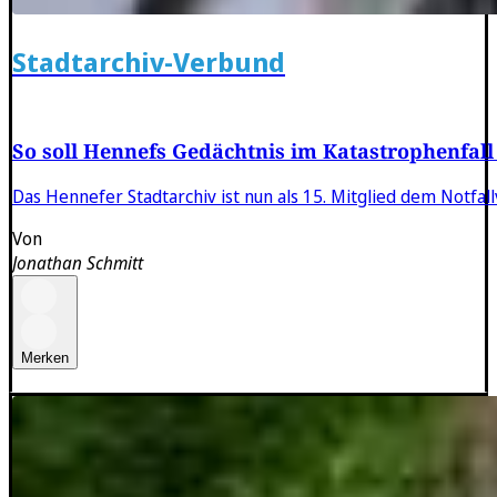
Stadtarchiv-Verbund
So soll Hennefs Gedächtnis im Katastrophenfall
Das Hennefer Stadtarchiv ist nun als 15. Mitglied dem Notfa
Von
Jonathan Schmitt
Merken