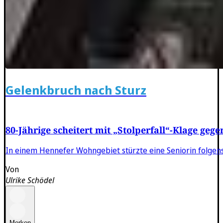
Gelenkbruch nach Sturz
80-Jährige scheitert mit „Stolperfall“-Klage geg
In einem Hennefer Wohngebiet stürzte eine Seniorin folgensc
Von
Ulrike Schödel
Merken