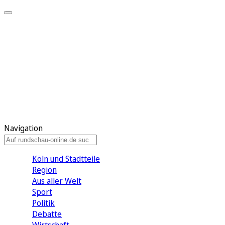
Meine KR
Meine Artikel
Meine Region
Meine Newsletter
Gewinnspiele
Mein Rundschau PLUS
Mein E-Paper
Navigation
Köln und Stadtteile
Region
Aus aller Welt
Sport
Politik
Debatte