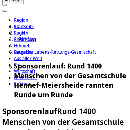
Anmelden
Region
Köln
Startseite
Sport
Region
1. FC Köln
Rhein-Sieg
Erleben
Hennef
Ratgeber
Deutsche Lebens-Rettungs-Gesellschaft
Aus aller Welt
Sponsorenlauf: Rund 1400
Politik
Wirtschaft
Menschen von der Gesamtschule
Newsletter
Hennef-Meiersheide rannten
E-Paper
Runde um Runde
Sponsorenlauf
Rund 1400
Menschen von der Gesamtschule