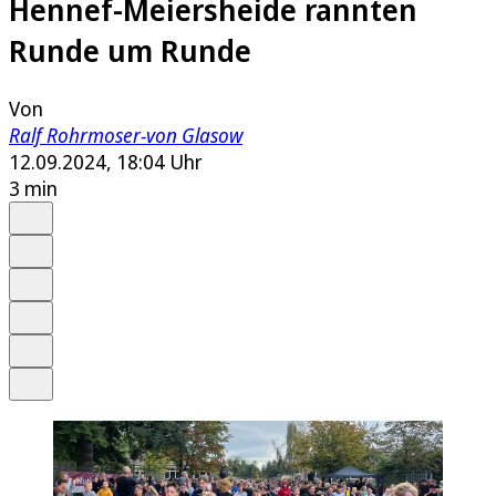
Hennef-Meiersheide rannten
Runde um Runde
Von
Ralf Rohrmoser-von Glasow
12.09.2024, 18:04 Uhr
3 min
Auf Google bevorzugen
Anhören
Schrift
Merken
Drucken
Teilen