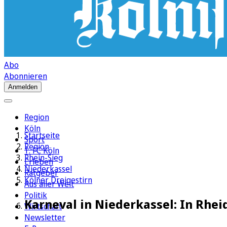
Abo
Abonnieren
Anmelden
Region
Köln
Startseite
Sport
Region
1. FC Köln
Rhein-Sieg
Erleben
Niederkassel
Ratgeber
Kölner Dreigestirn
Aus aller Welt
Politik
Karneval in Niederkassel: In Rhe
Wirtschaft
Newsletter