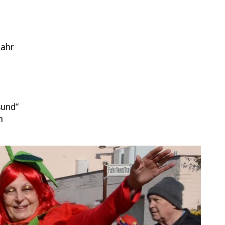
Jahr
sund“
n