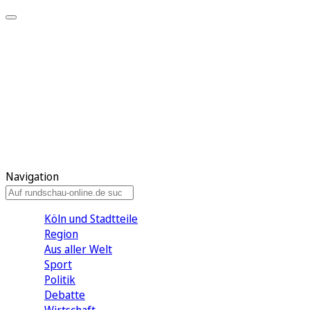
Meine KR
Meine Artikel
Meine Region
Meine Newsletter
Gewinnspiele
Mein Rundschau PLUS
Mein E-Paper
Navigation
Köln und Stadtteile
Region
Aus aller Welt
Sport
Politik
Debatte