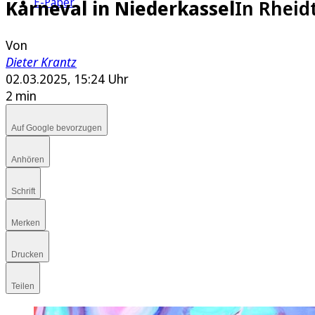
E-Paper
Karneval in Niederkassel
In Rheid
Von
Dieter Krantz
02.03.2025, 15:24 Uhr
2 min
Auf Google bevorzugen
Anhören
Schrift
Merken
Drucken
Teilen