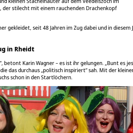
und kleinen Stachelhäuter auf dem Veedelszoch im
, der stilecht mit einem rauchenden Drachenkopf
r gekleidet, seit 48 Jahren im Zug dabei und in diesem 
ug in Rheidt
 betont Karin Wagner – es ist ihr gelungen. „Bunt es je
 das durchaus „politisch inspiriert“ sah. Mit der kleine
chs schon in den Startlöchern.