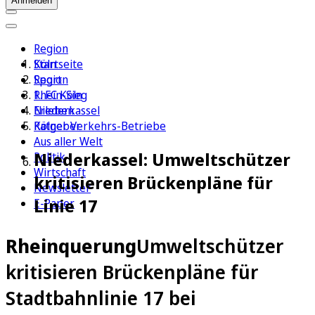
Anmelden
Region
Köln
Startseite
Sport
Region
1. FC Köln
Rhein-Sieg
Erleben
Niederkassel
Ratgeber
Kölner Verkehrs-Betriebe
Aus aller Welt
Niederkassel: Umweltschützer
Politik
Wirtschaft
kritisieren Brückenpläne für
Newsletter
Linie 17
E-Paper
Rheinquerung
Umweltschützer
kritisieren Brückenpläne für
Stadtbahnlinie 17 bei