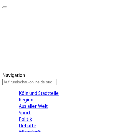
Meine KR
Meine Artikel
Meine Region
Meine Newsletter
Gewinnspiele
Mein Rundschau PLUS
Mein E-Paper
Navigation
Köln und Stadtteile
Region
Aus aller Welt
Sport
Politik
Debatte