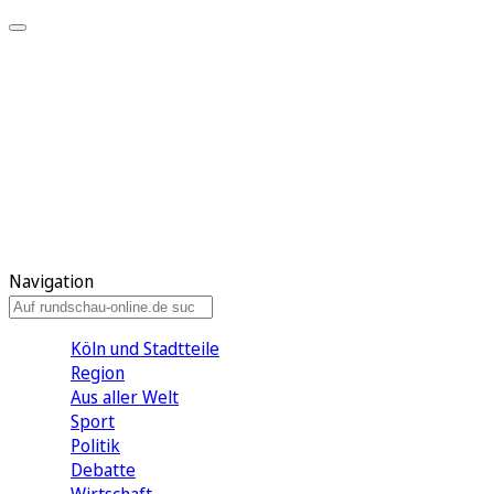
Meine KR
Meine Artikel
Meine Region
Meine Newsletter
Gewinnspiele
Mein Rundschau PLUS
Mein E-Paper
Navigation
Köln und Stadtteile
Region
Aus aller Welt
Sport
Politik
Debatte