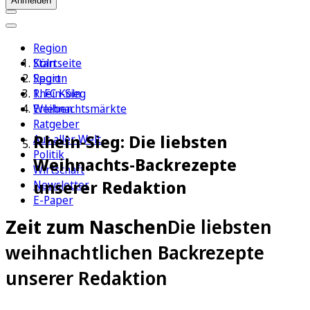
Anmelden
Region
Köln
Startseite
Sport
Region
1. FC Köln
Rhein-Sieg
Erleben
Weihnachtsmärkte
Ratgeber
Rhein-Sieg: Die liebsten
Aus aller Welt
Politik
Weihnachts-Backrezepte
Wirtschaft
unserer Redaktion
Newsletter
E-Paper
Zeit zum Naschen
Die liebsten
weihnachtlichen Backrezepte
unserer Redaktion