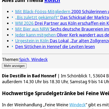
Mit Bläck-Fööss-Mitgliedern
2000 Schülerinnen u
„Bis zuletzt gekämpft“
Das Schicksal der Marktsc
WM 2026
Drei Partner aus Köln erschaffen ein 
Mit Bier aus NRW
Sechs deutsche Brauereien im
Jeder kann mitgehen
Oliver Kerk wandert aus de
Urgestein in Köln
Das Lokal „Zur alten Zollgrenz
Den Sittichen in Hennef die Leviten lesen
Themen:
Spich
Windeck
Mehr anzeigen
Die Destille in Bad Honnef
| Im Schönblick 1, 53604 B
außerdem 14.30 Uhr bis 18.30 Uhr, Samstag 9 bis 14 U
Hochwertige Sprudelgetränke bei Feine We
In der Weinhandlung „Feine Weine
Windeck
“ gibt es mi