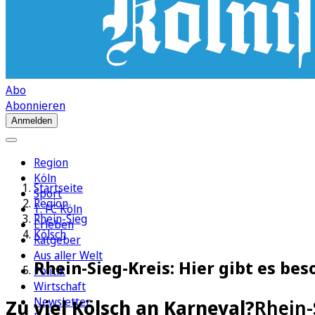
Abo
Abonnieren
Anmelden
Region
Köln
Startseite
Sport
Region
1. FC Köln
Rhein-Sieg
Erleben
Kölsch
Ratgeber
Aus aller Welt
Rhein-Sieg-Kreis: Hier gibt es be
Politik
Wirtschaft
Newsletter
Zu viel Kölsch an Karneval?
Rhein-