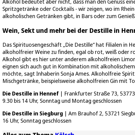
Alkohol bedeutet aber nicht, dass man den Genuss eine
Spritzgetränke oder Cocktails - wir zeigen, wo im Rhei
alkoholischen Getränken gibt, in Bars oder zum Genie
Wein, Sekt und mehr bei der Destille in He
Das Spirituosengeschäft „Die Destille“ hat Filialen in
alkoholfreier Weine zu finden, egal ob rot, weiß oder 
Alkohol gibt es hier unter anderem alkoholfreien Limon
eignen sich auch gut in Kombination mit alkoholischem
möchte, sagt Inhaberin Sonja Ames. Alkoholfreie Spiri
Mischgetränke, beispielsweise alkoholfreien Gin mit To
Die Destille in Hennef
| Frankfurter Straße 73, 53773
9.30 bis 14 Uhr, Sonntag und Montag geschlossen
Die Destille in Siegburg
| Am Brauhof 2, 53721 Siegbur
16 Uhr, Sonntag geschlossen
Alles zum Thema
Kölsch