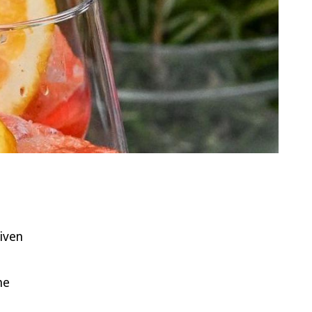
tiven
he