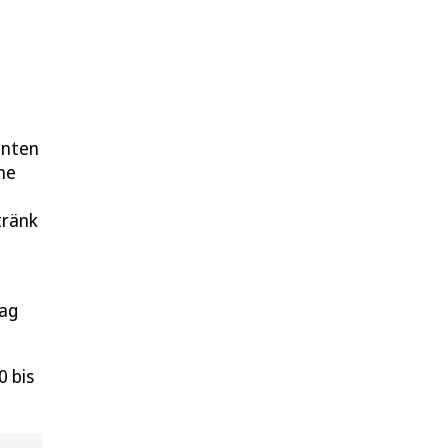
anten
ne
tränk
tag
0 bis