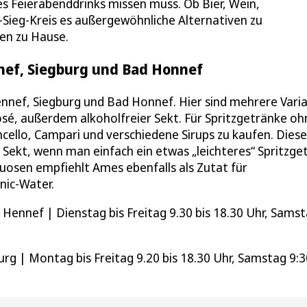
s Feierabenddrinks missen muss. Ob Bier, Wein,
n-Sieg-Kreis es außergewöhnliche Alternativen zu
ßen zu Hause.
nnef, Siegburg und Bad Honnef
 Hennef, Siegburg und Bad Honnef. Hier sind mehrere Vari
rosé, außerdem alkoholfreier Sekt. Für Spritzgetränke oh
cello, Campari und verschiedene Sirups zu kaufen. Diese
 Sekt, wenn man einfach ein etwas „leichteres“ Spritzge
tuosen empfiehlt Ames ebenfalls als Zutat für
nic-Water.
 Hennef | Dienstag bis Freitag 9.30 bis 18.30 Uhr, Sams
g | Montag bis Freitag 9.20 bis 18.30 Uhr, Samstag 9:3