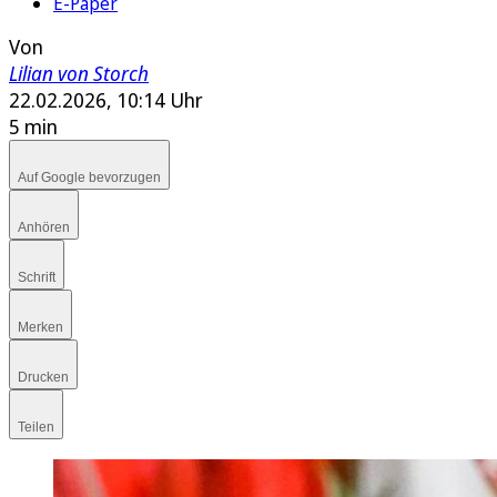
E-Paper
Von
Lilian von Storch
22.02.2026, 10:14 Uhr
5 min
Auf Google bevorzugen
Anhören
Schrift
Merken
Drucken
Teilen