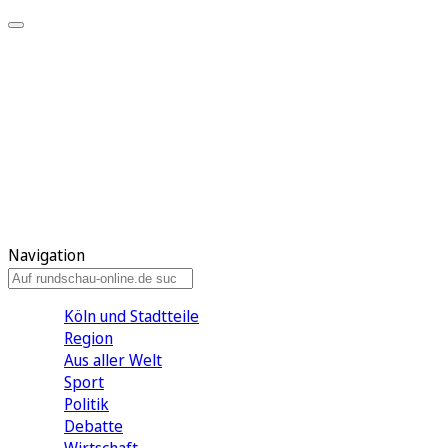
Meine KR
Meine Artikel
Meine Region
Meine Newsletter
Gewinnspiele
Mein Rundschau PLUS
Mein E-Paper
Navigation
Köln und Stadtteile
Region
Aus aller Welt
Sport
Politik
Debatte