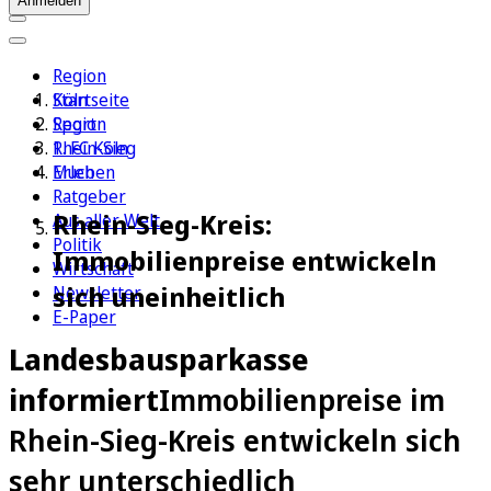
Anmelden
Region
Köln
Startseite
Sport
Region
1. FC Köln
Rhein-Sieg
Erleben
Much
Ratgeber
Rhein-Sieg-Kreis:
Aus aller Welt
Politik
Immobilienpreise entwickeln
Wirtschaft
sich uneinheitlich
Newsletter
E-Paper
Landesbausparkasse
informiert
Immobilienpreise im
Rhein-Sieg-Kreis entwickeln sich
sehr unterschiedlich