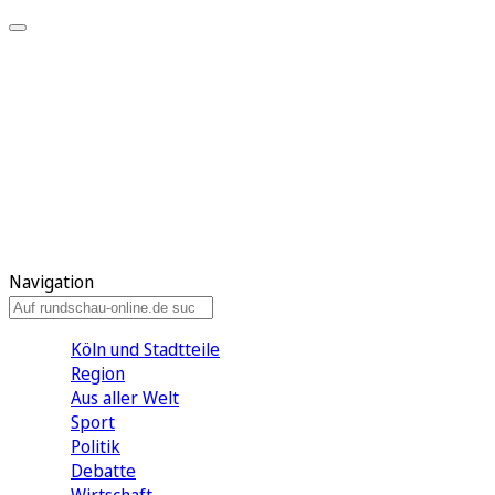
Meine KR
Meine Artikel
Meine Region
Meine Newsletter
Gewinnspiele
Mein Rundschau PLUS
Mein E-Paper
Navigation
Köln und Stadtteile
Region
Aus aller Welt
Sport
Politik
Debatte