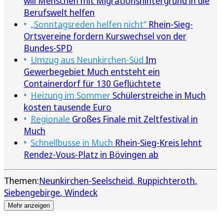
will Menschen mit Migrationshintergrund in die
Berufswelt helfen
„Sonntagsreden helfen nicht“
Rhein-Sieg-
Ortsvereine fordern Kurswechsel von der
Bundes-SPD
Umzug aus Neunkirchen-Süd
Im
Gewerbegebiet Much entsteht ein
Containerdorf für 130 Geflüchtete
Heizung im Sommer
Schülerstreiche in Much
kosten tausende Euro
Regionale
Großes Finale mit Zeltfestival in
Much
Schnellbusse in Much
Rhein-Sieg-Kreis lehnt
Rendez-Vous-Platz in Bövingen ab
Themen:
Neunkirchen-Seelscheid
Ruppichteroth
Siebengebirge
Windeck
Mehr anzeigen