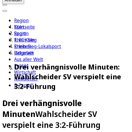
Anmelden
Region
Köln
Startseite
Sport
Region
1. FC Köln
Rhein-Sieg
Erleben
Rhein-Sieg-Lokalsport
Ratgeber
Uckerath
Aus aller Welt
Drei verhängnisvolle Minuten:
Politik
Wirtschaft
Wahlscheider SV verspielt eine
Newsletter
3:2-Führung
E-Paper
Drei verhängnisvolle
Minuten
Wahlscheider SV
verspielt eine 3:2-Führung