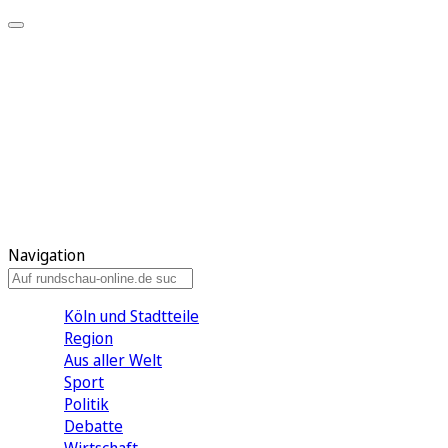
Meine KR
Meine Artikel
Meine Region
Meine Newsletter
Gewinnspiele
Mein Rundschau PLUS
Mein E-Paper
Navigation
Köln und Stadtteile
Region
Aus aller Welt
Sport
Politik
Debatte