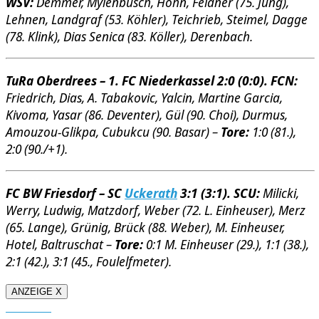
WSV:
Demmer, Mylenbusch, Hohn, Feldner (75. Jung),
Lehnen, Landgraf (53. Köhler), Teichrieb, Steimel, Dagge
(78. Klink), Dias Senica (83. Köller), Derenbach.
TuRa Oberdrees – 1. FC Niederkassel 2:0 (0:0). FCN:
Friedrich, Dias, A. Tabakovic, Yalcin, Martine Garcia,
Kivoma, Yasar (86. Deventer), Gül (90. Choi), Durmus,
Amouzou-Glikpa, Cubukcu (90. Basar) –
Tore:
1:0 (81.),
2:0 (90./+1).
FC BW Friesdorf – SC
Uckerath
3:1 (3:1). SCU:
Milicki,
Werry, Ludwig, Matzdorf, Weber (72. L. Einheuser), Merz
(65. Lange), Grünig, Brück (88. Weber), M. Einheuser,
Hotel, Baltruschat –
Tore:
0:1 M. Einheuser (29.), 1:1 (38.),
2:1 (42.), 3:1 (45., Foulelfmeter).
ANZEIGE X