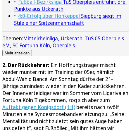
Fußball-Bezirksliga
TuS Oberpleis entführt drei
Punkte aus Uckerath
4:0-Erfolg über Hohkeppel
Siegburg siegt im
Stile einer Spitzenmannschaft
Themen:
Mittelrheinliga
Uckerath
TuS 05 Oberpleis
e.V.
SC Fortuna Köln
Oberpleis
Mehr anzeigen
2. Der Rückkehrer:
Ein Hoffnungsträger mischt
wieder munter mit im Training der 05er, nämlich
Abdul-Wahid Bancé. Am Sonntag dürfte der 21-
Jährige zumindest wieder in den Kader zurückkehren.
Der Innenverteidiger war im Sommer vom Ligarivalen
Fortuna Köln II gekommen, zog sich aber zum
Auftakt gegen Königsdorf (1:1)
bereits nach zwölf
Minuten eine Syndesmosebandverletzung zu. „Seine
Mentalität und nicht zuletzt sein gutes Auge haben
uns gefehlt“, sagt Fußhöller. „Mit ihm hätten wir