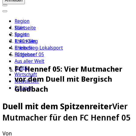
Anmelden
Region
Köln
Startseite
Sport
Region
1. FC Köln
Rhein-Sieg
Erleben
Rhein-Sieg-Lokalsport
Ratgeber
FC Hennef 05
Aus aller Welt
FC Hennef 05: Vier Mutmacher
Politik
Wirtschaft
vor dem Duell mit Bergisch
Newsletter
Gladbach
E-Paper
Duell mit dem Spitzenreiter
Vier
Mutmacher für den FC Hennef 05
Von