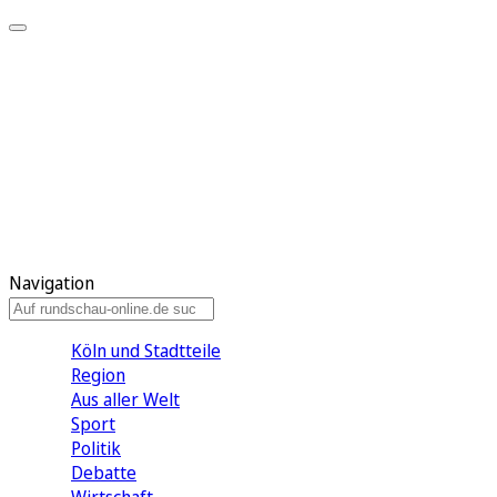
Meine KR
Meine Artikel
Meine Region
Meine Newsletter
Gewinnspiele
Mein Rundschau PLUS
Mein E-Paper
Navigation
Köln und Stadtteile
Region
Aus aller Welt
Sport
Politik
Debatte