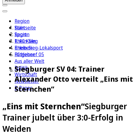
Anmelden
Region
Köln
Startseite
Sport
Region
1. FC Köln
Rhein-Sieg
Erleben
Rhein-Sieg-Lokalsport
Ratgeber
FC Hennef 05
Aus aller Welt
Siegburger SV 04: Trainer
Politik
Wirtschaft
Alexander Otto verteilt „Eins mit
Newsletter
Sternchen“
E-Paper
„Eins mit Sternchen“
Siegburger
Trainer jubelt über 3:0-Erfolg in
Weiden