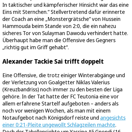
In taktischer und kämpferischer Hinsicht war das eine
Eins mit Sternchen.“ Stellvertretend dafür erinnerte
der Coach an eine „Monstergrätsche“ von Hussein
Hammouda beim Stande von 2:0, die ein nahezu
sicheres Tor von Sulayman Dawodu verhindert hatte.
Überhaupt habe man die Offensive des Gegners
„richtig gut im Griff gehabt“.
Alexander Tackie Sai trifft doppelt
Eine Offensive, die trotz einiger Winterabgänge und
der Verletzung von Goalgetter Niklas Valerius
(Kreuzbandriss) noch immer zu den besten der Liga
gehöre. In der Tat hatte der FC Teutonia eine vor
allem erfahrene Startelf aufgeboten – anders als
noch vor wenigen Wochen, als man mit einem
Notaufgebot nach Königsdorf reiste und
angesichts
einer 0:21-Pleite ungewollt Schlagzeilen machte
.
Doch der Tabellensiebte um Yassine Ali Gnondi (16