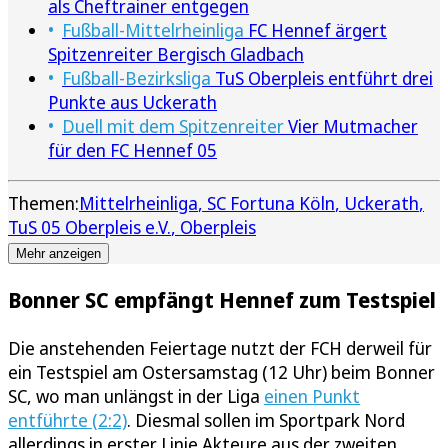
als Cheftrainer entgegen
Fußball-Mittelrheinliga
FC Hennef ärgert
Spitzenreiter Bergisch Gladbach
Fußball-Bezirksliga
TuS Oberpleis entführt drei
Punkte aus Uckerath
Duell mit dem Spitzenreiter
Vier Mutmacher
für den FC Hennef 05
Themen:
Mittelrheinliga
SC Fortuna Köln
Uckerath
TuS 05 Oberpleis e.V.
Oberpleis
Mehr anzeigen
Bonner SC empfängt Hennef zum Testspiel
Die anstehenden Feiertage nutzt der FCH derweil für
ein Testspiel am Ostersamstag (12 Uhr) beim Bonner
SC, wo man unlängst in der Liga
einen Punkt
entführte (2:2)
. Diesmal sollen im Sportpark Nord
allerdings in erster Linie Akteure aus der zweiten