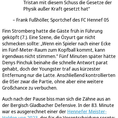
Tristan mit diesem Schuss die Gesetze der
Physik außer Kraft gesetzt hat
Frank Fußhöller, Sportchef des FC Hennef 05
Finn Stromberg hatte die Gäste früh in Führung
geköpft (7.). Eine Szene, die Özyurt gar nicht
schmecken sollte: „Wenn ein Spieler nach einer Ecke
im Fünf-Meter-Raum zum Kopfball kommt, kann
irgendwas nicht stimmen.“ Fünf Minuten später hätte
Denys Pinchuk beinahe die schnelle Antwort parat
gehabt, doch der Youngster traf aus kürzester
Entfernung nur die Latte. Anschließend kontrollierten
die 05er zwar die Partie, ohne aber eine weitere
Großchance zu verbuchen.
Auch nach der Pause biss man sich die Zähne aus an
der Bergisch Gladbacher Defensive. In der 83. Minute
war es ausgerechnet einer der
Hennefer Meister-
Helden von 2023
, der für die Vorentscheidung sorgte: