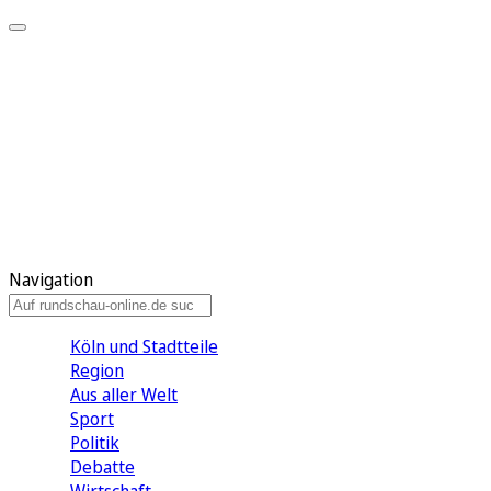
Meine KR
Meine Artikel
Meine Region
Meine Newsletter
Gewinnspiele
Mein Rundschau PLUS
Mein E-Paper
Navigation
Köln und Stadtteile
Region
Aus aller Welt
Sport
Politik
Debatte