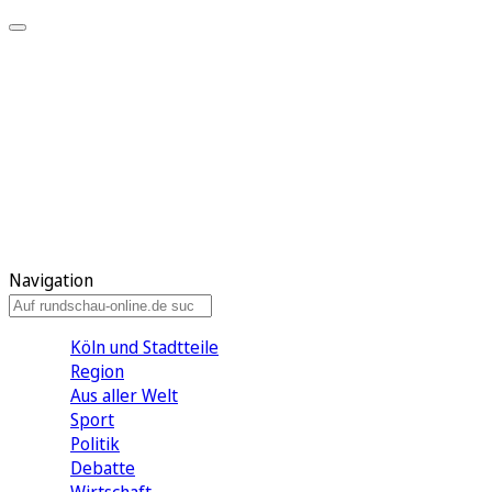
Meine KR
Meine Artikel
Meine Region
Meine Newsletter
Gewinnspiele
Mein Rundschau PLUS
Mein E-Paper
Navigation
Köln und Stadtteile
Region
Aus aller Welt
Sport
Politik
Debatte