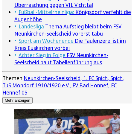
Überraschung gegen VfL Vichttal
Fußball-Mittelrheinliga:
Königsdorf verfehlt die
Augenhöhe
Landesliga
Thema Aufstieg bleibt beim FSV
Neunkirchen-Seelscheid vorerst tabu
Sport am Wochenende
Die Faulenzerei ist im
Kreis Euskirchen vorbei
Achter Sieg in Folge
FSV Neunkirchen-
Seelscheid baut Tabellenführung aus
Themen:
Neunkirchen-Seelscheid
1. FC Spich
Spich
TuS Mondorf 1910/1920 e.V.
FV Bad Honnef
FC
Hennef 05
Mehr anzeigen