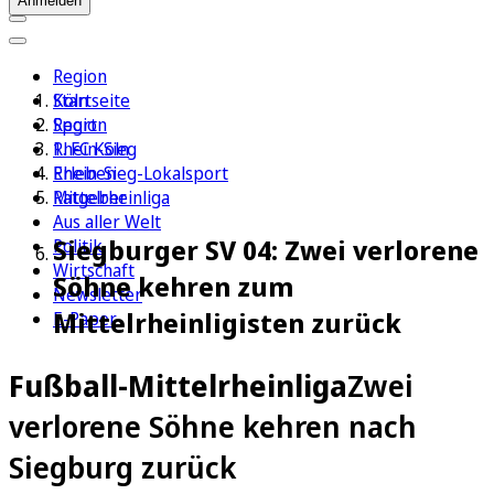
Anmelden
Region
Köln
Startseite
Sport
Region
1. FC Köln
Rhein-Sieg
Erleben
Rhein-Sieg-Lokalsport
Ratgeber
Mittelrheinliga
Aus aller Welt
Siegburger SV 04: Zwei verlorene
Politik
Wirtschaft
Söhne kehren zum
Newsletter
Mittelrheinligisten zurück
E-Paper
Fußball-Mittelrheinliga
Zwei
verlorene Söhne kehren nach
Siegburg zurück