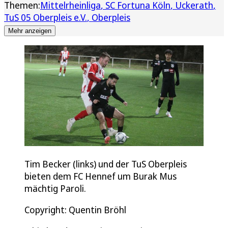
Themen:
Mittelrheinliga
SC Fortuna Köln
Uckerath
TuS 05 Oberpleis e.V.
Oberpleis
Mehr anzeigen
Tim Becker (links) und der TuS Oberpleis
bieten dem FC Hennef um Burak Mus
mächtig Paroli.
Copyright: Quentin Bröhl