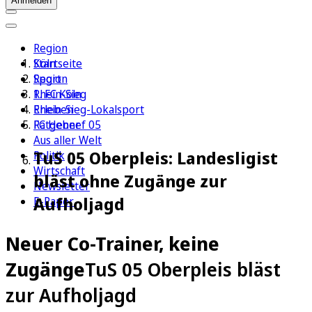
Anmelden
Region
Köln
Startseite
Sport
Region
1. FC Köln
Rhein-Sieg
Erleben
Rhein-Sieg-Lokalsport
Ratgeber
FC Hennef 05
Aus aller Welt
TuS 05 Oberpleis: Landesligist
Politik
Wirtschaft
bläst ohne Zugänge zur
Newsletter
Aufholjagd
E-Paper
Neuer Co-Trainer, keine
Zugänge
TuS 05 Oberpleis bläst
zur Aufholjagd