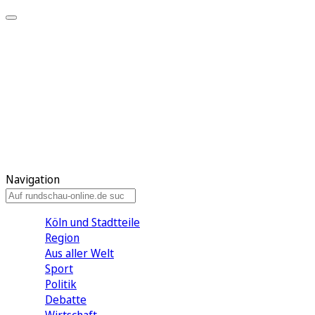
Meine KR
Meine Artikel
Meine Region
Meine Newsletter
Gewinnspiele
Mein Rundschau PLUS
Mein E-Paper
Navigation
Köln und Stadtteile
Region
Aus aller Welt
Sport
Politik
Debatte