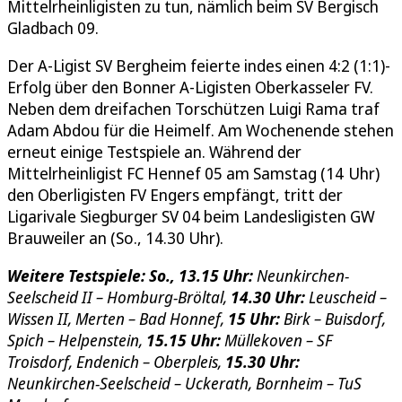
Mittelrheinligisten zu tun, nämlich beim SV Bergisch
Gladbach 09.
Der A-Ligist SV Bergheim feierte indes einen 4:2 (1:1)-
Erfolg über den Bonner A-Ligisten Oberkasseler FV.
Neben dem dreifachen Torschützen Luigi Rama traf
Adam Abdou für die Heimelf. Am Wochenende stehen
erneut einige Testspiele an. Während der
Mittelrheinligist FC Hennef 05 am Samstag (14 Uhr)
den Oberligisten FV Engers empfängt, tritt der
Ligarivale Siegburger SV 04 beim Landesligisten GW
Brauweiler an (So., 14.30 Uhr).
Weitere Testspiele: So., 13.15 Uhr:
Neunkirchen-
Seelscheid II – Homburg-Bröltal,
14.30 Uhr:
Leuscheid –
Wissen II, Merten – Bad Honnef,
15 Uhr:
Birk – Buisdorf,
Spich – Helpenstein,
15.15 Uhr:
Müllekoven – SF
Troisdorf, Endenich – Oberpleis,
15.30 Uhr:
Neunkirchen-Seelscheid – Uckerath, Bornheim – TuS