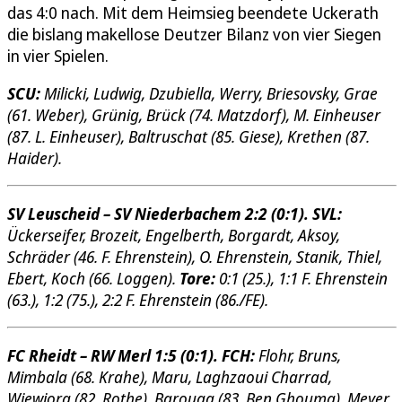
das 4:0 nach. Mit dem Heimsieg beendete Uckerath
die bislang makellose Deutzer Bilanz von vier Siegen
in vier Spielen.
SCU:
Milicki, Ludwig, Dzubiella, Werry, Briesovsky, Grae
(61. Weber), Grünig, Brück (74. Matzdorf), M. Einheuser
(87. L. Einheuser), Baltruschat (85. Giese), Krethen (87.
Haider).
SV Leuscheid – SV Niederbachem 2:2 (0:1). SVL:
Ückerseifer, Brozeit, Engelberth, Borgardt, Aksoy,
Schräder (46. F. Ehrenstein), O. Ehrenstein, Stanik, Thiel,
Ebert, Koch (66. Loggen).
Tore:
0:1 (25.), 1:1 F. Ehrenstein
(63.), 1:2 (75.), 2:2 F. Ehrenstein (86./FE).
FC Rheidt – RW Merl 1:5 (0:1). FCH:
Flohr, Bruns,
Mimbala (68. Krahe), Maru, Laghzaoui Charrad,
Wiewiora (82. Rothe), Barouag (83. Ben Ghouma), Meyer,