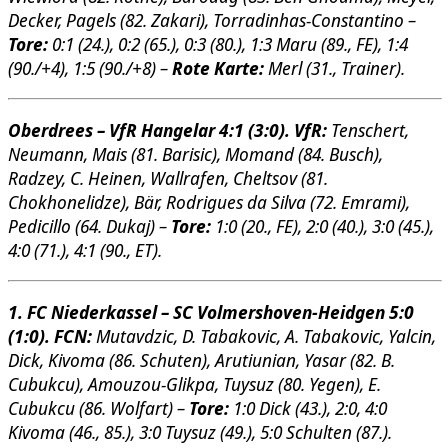
Decker, Pagels (82. Zakari), Torradinhas-Constantino –
Tore:
0:1 (24.), 0:2 (65.), 0:3 (80.), 1:3 Maru (89., FE), 1:4
(90./+4), 1:5 (90./+8) –
Rote Karte:
Merl (31., Trainer).
Oberdrees – VfR Hangelar 4:1 (3:0). VfR:
Tenschert,
Neumann, Mais (81. Barisic), Momand (84. Busch),
Radzey, C. Heinen, Wallrafen, Cheltsov (81.
Chokhonelidze), Bär, Rodrigues da Silva (72. Emrami),
Pedicillo (64. Dukaj) –
Tore:
1:0 (20., FE), 2:0 (40.), 3:0 (45.),
4:0 (71.), 4:1 (90., ET).
1. FC Niederkassel – SC Volmershoven-Heidgen 5:0
(1:0). FCN:
Mutavdzic, D. Tabakovic, A. Tabakovic, Yalcin,
Dick, Kivoma (86. Schuten), Arutiunian, Yasar (82. B.
Cubukcu), Amouzou-Glikpa, Tuysuz (80. Yegen), E.
Cubukcu (86. Wolfart) –
Tore:
1:0 Dick (43.), 2:0, 4:0
Kivoma (46., 85.), 3:0 Tuysuz (49.), 5:0 Schulten (87.).