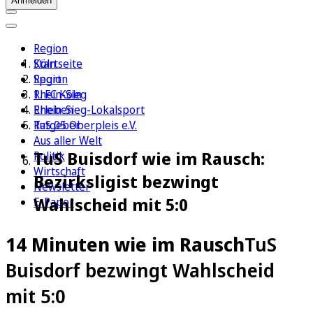
Anmelden
Region
Köln
Startseite
Sport
Region
1. FC Köln
Rhein-Sieg
Erleben
Rhein-Sieg-Lokalsport
Ratgeber
TuS 05 Oberpleis e.V.
Aus aller Welt
TuS Buisdorf wie im Rausch:
Politik
Wirtschaft
Bezirksligist bezwingt
Newsletter
Wahlscheid mit 5:0
E-Paper
14 Minuten wie im Rausch
TuS
Buisdorf bezwingt Wahlscheid
mit 5:0