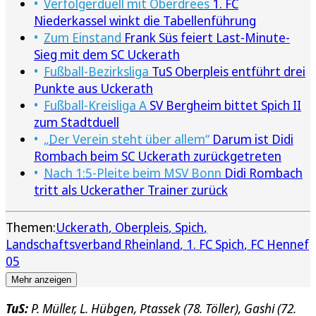
Verfolgerduell mit Oberdrees
1. FC
Niederkassel winkt die Tabellenführung
Zum Einstand
Frank Süs feiert Last-Minute-
Sieg mit dem SC Uckerath
Fußball-Bezirksliga
TuS Oberpleis entführt drei
Punkte aus Uckerath
Fußball-Kreisliga A
SV Bergheim bittet Spich II
zum Stadtduell
„Der Verein steht über allem“
Darum ist Didi
Rombach beim SC Uckerath zurückgetreten
Nach 1:5-Pleite beim MSV Bonn
Didi Rombach
tritt als Uckerather Trainer zurück
Themen:
Uckerath
Oberpleis
Spich
Landschaftsverband Rheinland
1. FC Spich
FC Hennef
05
Mehr anzeigen
TuS:
P. Müller, L. Hübgen, Ptassek (78. Töller), Gashi (72.