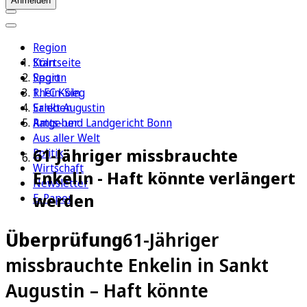
Anmelden
Region
Köln
Startseite
Sport
Region
1. FC Köln
Rhein-Sieg
Erleben
Sankt Augustin
Ratgeber
Amts- und Landgericht Bonn
Aus aller Welt
61-Jähriger missbrauchte
Politik
Wirtschaft
Enkelin - Haft könnte verlängert
Newsletter
werden
E-Paper
Überprüfung
61-Jähriger
missbrauchte Enkelin in Sankt
Augustin – Haft könnte