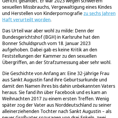
Gericht gelandet. Er war 2023 wegen schwerem
sexuellen Missbrauchs, Vergewaltigung eines Kindes
und Herstellen von Kinderpornografie
zu sechs Jahren
Haft verurteilt worden
.
Das Urteil war aber wohl zu milde: Denn der
Bundesgerichtshof (BGH) in Karlsruhe hat den
Bonner Schuldspruch vom 18. Januar 2023
aufgehoben. Dabei gab es keine Kritik an den
Feststellungen der Kammer zu den sexuellen
Übergriffen, an der Strafzumessung aber sehr wohl.
Die Geschichte von Anfang an: Eine 32-jährige Frau
aus Sankt Augustin fand ihre Geburtsurkunde und
damit den Namen ihres bis dahin unbekannten Vaters
heraus. Sie fand ihn über Facebook und es kam an
Weihnachten 2017 zu einem ersten Treffen. Wenig
später zog der Vater aus Norddeutschland zu seiner
alleinerziehenden Tochter nach Sankt Augustin – als
neuer Großvater sozusagen von drei Enkeln, zwei