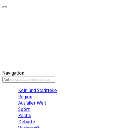
Meine KR
Meine Artikel
Meine Region
Meine Newsletter
Gewinnspiele
Mein Rundschau PLUS
Mein E-Paper
Navigation
Köln und Stadtteile
Region
Aus aller Welt
Sport
Politik
Debatte