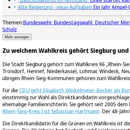
„Deutschland ist im Notstand“
Linke startet Ka
Alte Regierung - neue Aufgaben
Ein Jahr Ampel-
Themen:
Bundeswehr
Bundestagswahl
Deutscher Mie
Scholz
Mehr anzeigen
Zu welchem Wahlkreis gehört Siegburg und 
Die Stadt Siegburg gehört zum Wahlkreis 96 „Rhein-Si
Troisdorf, Hennef, Niederkassel, Lohmar, Windeck, Neu
übrigen Rhein-Sieg-Kommunen gehören zum Wahlkreis 9
Für die
CDU geht Elisabeth Winkelmeier-Becker als Bu
einstimmig zur Wahl als Direktkandidatin vorgeschlagen
ehemalige Familienrichterin. Sie gehört seit 2005 dem
Rhein-Sieg-Kreis I ist Sebastian Hartmann
. Der 48-Jähr
Die Direktkandidatin für die Grünen im Wahlkreis ist di