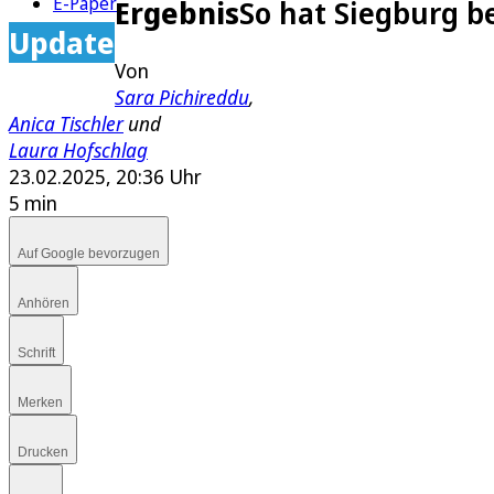
E-Paper
Ergebnis
So hat Siegburg b
Update
Von
Sara Pichireddu
,
Anica Tischler
und
Laura Hofschlag
23.02.2025, 20:36 Uhr
5 min
Auf Google bevorzugen
Anhören
Schrift
Merken
Drucken