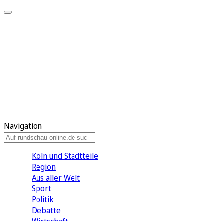
Meine KR
Meine Artikel
Meine Region
Meine Newsletter
Gewinnspiele
Mein Rundschau PLUS
Mein E-Paper
Navigation
Köln und Stadtteile
Region
Aus aller Welt
Sport
Politik
Debatte