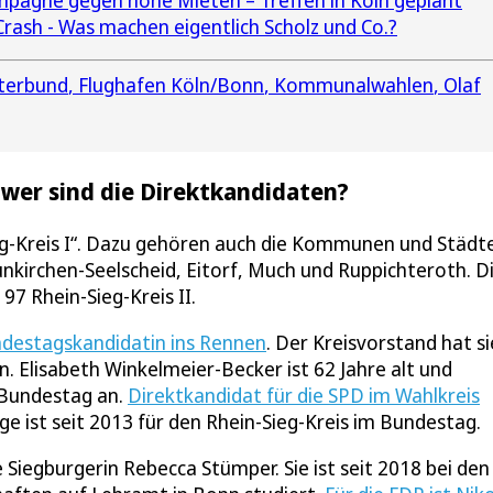
mpagne gegen hohe Mieten – Treffen in Köln geplant
Crash - Was machen eigentlich Scholz und Co.?
terbund
Flughafen Köln/Bonn
Kommunalwahlen
Olaf
wer sind die Direktkandidaten?
eg-Kreis I“. Dazu gehören auch die Kommunen und Städt
nkirchen-Seelscheid, Eitorf, Much und Ruppichteroth. D
7 Rhein-Sieg-Kreis II.
ndestagskandidatin ins Rennen
. Der Kreisvorstand hat si
. Elisabeth Winkelmeier-Becker ist 62 Jahre alt und
 Bundestag an.
Direktkandidat für die SPD im Wahlkreis
ige ist seit 2013 für den Rhein-Sieg-Kreis im Bundestag.
e Siegburgerin Rebecca Stümper. Sie ist seit 2018 bei den