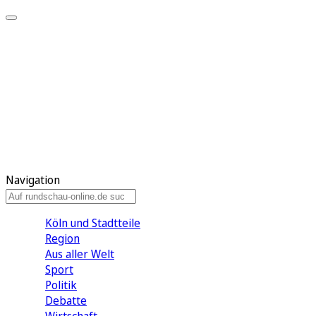
Meine KR
Meine Artikel
Meine Region
Meine Newsletter
Gewinnspiele
Mein Rundschau PLUS
Mein E-Paper
Navigation
Köln und Stadtteile
Region
Aus aller Welt
Sport
Politik
Debatte