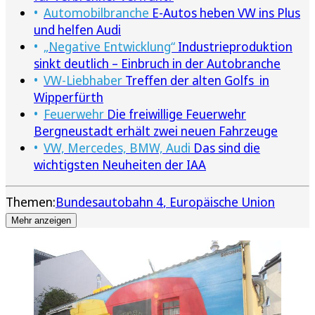
Automobilbranche
E-Autos heben VW ins Plus
und helfen Audi
„Negative Entwicklung“
Industrieproduktion
sinkt deutlich – Einbruch in der Autobranche
VW-Liebhaber
Treffen der alten Golfs in
Wipperfürth
Feuerwehr
Die freiwillige Feuerwehr
Bergneustadt erhält zwei neuen Fahrzeuge
VW, Mercedes, BMW, Audi
Das sind die
wichtigsten Neuheiten der IAA
Themen:
Bundesautobahn 4
Europäische Union
Mehr anzeigen