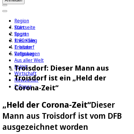
Anmelden
Region
Köln
Startseite
Sport
Region
1. FC Köln
Rhein-Sieg
Erleben
Troisdorf
Ratgeber
Volkswagen
Aus aller Welt
Troisdorf: Dieser Mann aus
Politik
Wirtschaft
Troisdorf ist ein „Held der
Newsletter
Corona-Zeit“
E-Paper
„Held der Corona-Zeit“
Dieser
Mann aus Troisdorf ist vom DFB
ausgezeichnet worden